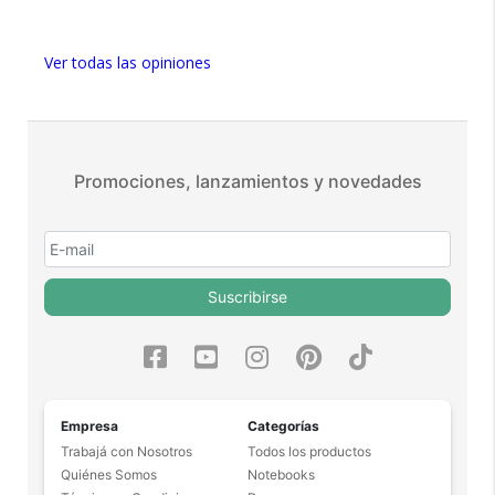
5 estrellas de 5 en Facebook.
Más de 15.000 comentarios
Ver todas las opiniones
positivos en todos nuestros
productos.
Seguro de cobertura en tus
envíos.
Promociones, lanzamientos y novedades
Garantía oficial y directa con
nosotros.
Suscribirse
Empresa
Categorías
Trabajá con Nosotros
Todos los productos
Quiénes Somos
Notebooks