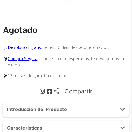
Recibí el producto que esperabas o
te devolvemos tu dinero.
Agotado
Devolución gratis
, Tenés 30 días desde que lo recibís.
En Bidcom te aseguramos recibir el producto
Compra Segura
, si no es lo que esperabas, te devolvemos tu
que esperabas o te devolvemos el 100% de tu
dinero.
dinero!
12 meses de garantía de fábrica
Compartir
Introducción del Producto
Tu compra segura
Acerca de Linterna Recargable Gadnic para
Características
Bicicletas Led
Cumplimos con los más altos estándares de