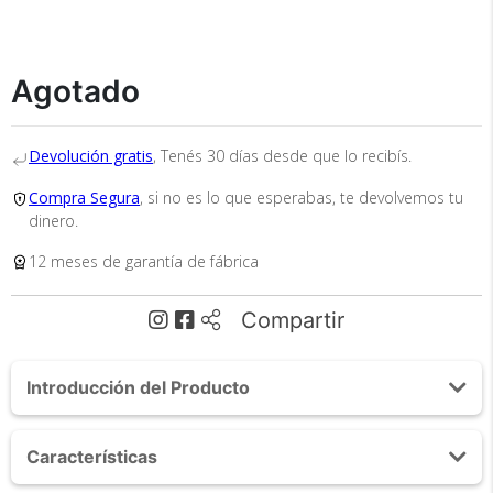
Agotado
Recibí el producto que esperabas o
Devolución gratis
, Tenés 30 días desde que lo recibís.
te devolvemos tu dinero.
Compra Segura
, si no es lo que esperabas, te devolvemos tu
dinero.
12 meses de garantía de fábrica
En Bidcom te aseguramos recibir el producto
que esperabas o te devolvemos el 100% de tu
dinero!
Compartir
Introducción del Producto
Acerca de Masajeador Gadnic Shiatsu Para Ojos
Características
Terapia de Calor y Vibración con BT