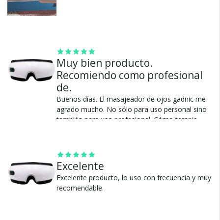
Cambios y Devoluciones
Muy bien producto.
Te damos 30 días de prueba.
Recomiendo como profesional
Si no es lo que esperabas, te devolvemos tu
de.
dinero.
Buenos días. El masajeador de ojos gadnic me
agrado mucho. No sólo para uso personal sino
también para uso profesional. Cómo terapia
para descongestionar puntos centrales de
shiatsu ocular es fascinante. Y no puedo dejar de
mencionar el relax que produce esos 15 minutos
de utilizarlo. Me encantó.
Excelente
¿Por qué estamos tan
seguros?
Excelente producto, lo uso con frecuencia y muy
Ver más
recomendable.
100% de calificaciones