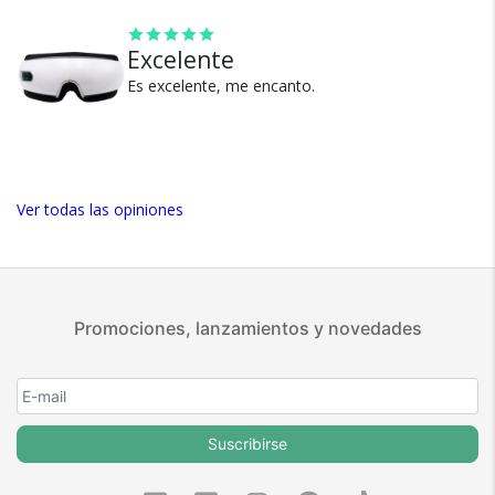
positivas en MercadoLibre.
5 estrellas de 5 en Google.
Excelente
5 estrellas de 5 en Facebook.
Es excelente, me encanto.
Más de 15.000 comentarios
positivos en todos nuestros
productos.
Seguro de cobertura en tus
Ver todas las opiniones
envíos.
Garantía oficial y directa con
nosotros.
Promociones, lanzamientos y novedades
Suscribirse