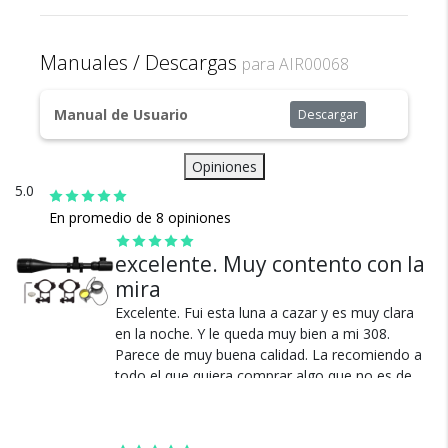
1x Protector de Mira
visión)
seguridad. Nos avalan 14 años de
2x Anillas de montaje
Material: aluminio de grado aeronáutico
trayectoria.
1x Manual de Instrucciones
Manuales / Descargas
para AIR00068
Acabado: Mate
Diámetro del lente: 50mm
Diámetro del tubo: 25.4mm
Manual de Usuario
Descargar
Distancia del ojo al ocular: 8 cm.
Peso de la Mira: 590g
Opiniones
Batería incluida (batería CR1620)
5.0
Dimensiones: 36 x 6 x 4 cm ( largo x alto de cada
En promedio de 8 opiniones
extremo)
Envío
*No es compatible para riel Picatinny
Asegurado
excelente. Muy contento con la
Todos nuestros envíos
mira
cuentan con seguro total.
Excelente. Fui esta luna a cazar y es muy clara
en la noche. Y le queda muy bien a mi 308.
Parece de muy buena calidad. La recomiendo a
todo el que quiera comprar algo que no es de
marca pero sirve a la perfección.
Ver más