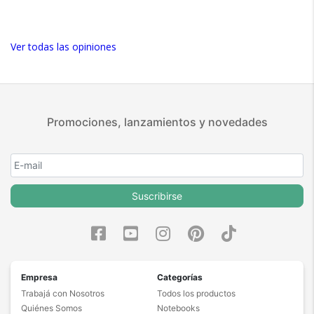
5 estrellas de 5 en Facebook.
Más de 15.000 comentarios
positivos en todos nuestros
Ver todas las opiniones
productos.
Seguro de cobertura en tus
envíos.
Garantía oficial y directa con
Promociones, lanzamientos y novedades
nosotros.
Suscribirse
Empresa
Categorías
Trabajá con Nosotros
Todos los productos
Quiénes Somos
Notebooks