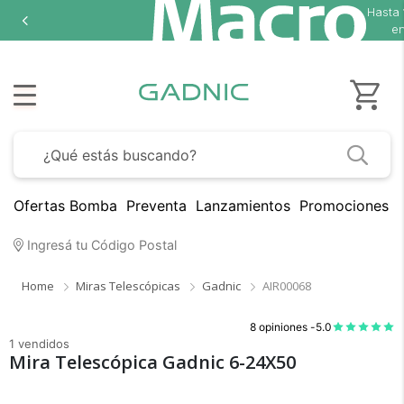
Hasta
en
Ofertas Bomba
Preventa
Lanzamientos
Promociones B
Ingresá tu Código Postal
Home
Miras Telescópicas
Gadnic
AIR00068
8 opiniones -
5.0
1 vendidos
Mira Telescópica Gadnic 6-24X50