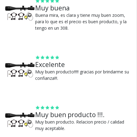
Muy buena
Cambios y Devoluciones
Buena mira, es clara y tiene muy buen zoom,
Te damos 30 días de prueba.
para lo que es el precio es buen producto, y la
tengo en un 308.
Si no es lo que esperabas, te devolvemos tu
dinero.
Excelente
Muy buen producto!!!!! gracias por brindarme su
confianza!!!.
¿Por qué estamos tan
seguros?
Muy buen producto !!!.
100% de calificaciones
positivas en MercadoLibre.
Muy buen producto. Relacion precio / calidad
muy aceptable.
5 estrellas de 5 en Google.