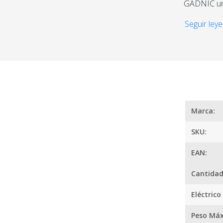
GADNIC una
hace ideal
Seguir leye
Ideal para
manubrio de
centímetros
Por otro la
¿
tanto colo
la patineta.
Marca:
SKU:
Las ruedas 
calidad red
EAN:
Cantidad
Eléctrico
Peso Má