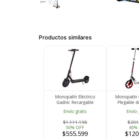
Productos similares
Medios de Pago
Monopatín Eléctrico
Monopatín G
Gadnic Recargable
Plegable d
Plegable
Niños y Adu
Envío gratis
Envío 
90kg Rue
$1.111.198
$201
50% OFF
40%
$555.599
$120