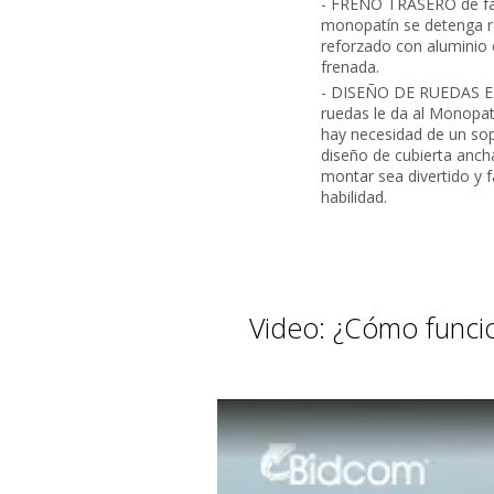
- FRENO TRASERO de fáci
monopatín se detenga r
reforzado con aluminio e
frenada.
- DISEÑO DE RUEDAS ES
ruedas le da al Monopat
hay necesidad de un so
diseño de cubierta anch
montar sea divertido y fá
habilidad.
Video: ¿Cómo funci