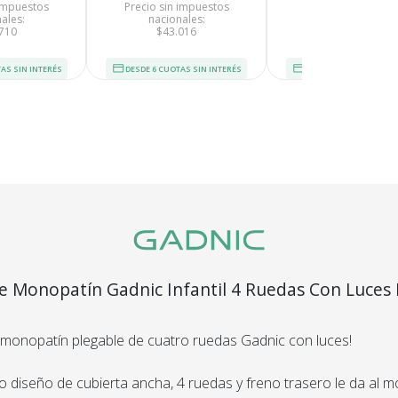
devolvemo
 impuestos
Precio sin impuestos
Precio sin impues
ales:
nacionales:
nacionales:
dinero.
710
$43.016
$75.247
En Bidcom te aseguramo
AS SIN INTERÉS
DESDE 6 CUOTAS SIN INTERÉS
DESDE 6 CUOTAS SIN I
producto que esperaba
el 100% de tu dinero!
segura
Envío
C
e Monopatín Gadnic Infantil 4 Ruedas Con Luces 
Asegurado
Dev
más altos
Todos nuestros envíos
Te damos
guridad.
 monopatín plegable de cuatro ruedas Gadnic con luces!
cuentan con seguro total.
Si no es 
ños de
devol
.
o diseño de cubierta ancha, 4 ruedas y freno trasero le da al 