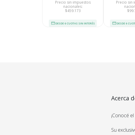
Precio sin impuestos
Precio sin
nacionales:
nacion
$459.173
$99.
DESDE 6 CUOTAS SIN INTERÉS
DESDE 6 CUOT
Tu compra 
Acerca d
Cumplimos con los 
estándares de se
¡Conocé el
Nos avalan 14 a
trayectoria
Su exclusiv