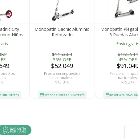
dnic City
Monopatín Gadnic Aluminio
Monopatín Plegabl
umino Niños
Reforzado
3 Ruedas Alum
asta 90kg
Reforzado Altura 
ratis
Envío grati
200mm
082
$115.664
$165.544
OFF
55% OFF
45% OFF
649
$52.049
$91.04
impuestos
Precio sin impuestos
Precio sin impu
les:
nacionales:
nacionales:
10
$43.016
$75.247
S SIN INTERÉS
DESDE 6 CUOTAS SIN INTERÉS
DESDE 6 CUOTAS SIN