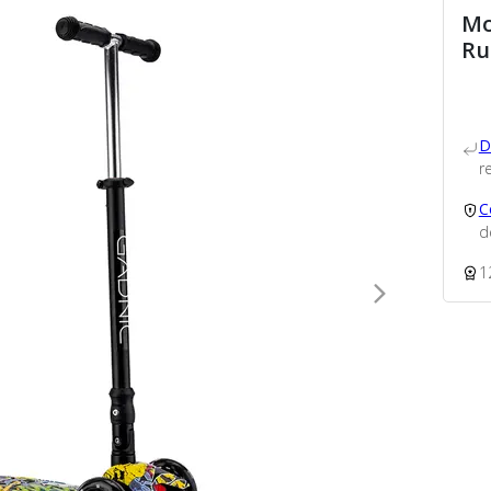
Mo
Ru
D
re
C
d
1