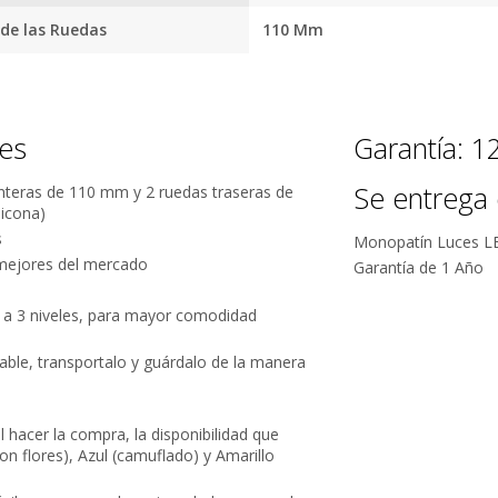
Facebook.
tus envíos.
e las Ruedas
110 Mm
Garantía
oficial y
directa con
nosotros.
nes
Garantía: 
Se entrega 
nteras de 110 mm y 2 ruedas traseras de
licona)
s
Monopatín Luces 
mejores del mercado
Garantía de 1 Año
ra a 3 niveles, para mayor comodidad
able, transportalo y guárdalo de la manera
al hacer la compra, la disponibilidad que
on flores), Azul (camuflado) y Amarillo