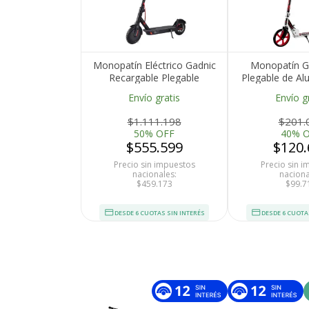
Monopatín Eléctrico Gadnic
Monopatín Ga
Recargable Plegable
Plegable de Al
y Adultos H
Envío gratis
Envío g
Ruedas 
$1.111.198
$201.
50% OFF
40% 
$555.599
$120.
Precio sin impuestos
Precio sin 
nacionales:
naciona
$459.173
$99.7
DESDE 6 CUOTAS SIN INTERÉS
DESDE 6 CUOTA