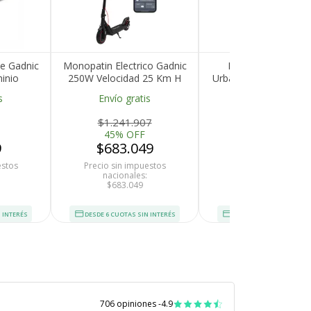
e Gadnic
Monopatin Electrico Gadnic
Monopatín Eléctri
inio
250W Velocidad 25 Km H
Urbano Gadnic Suspe
Regulable
Autonomia 25 Km App
Delantera Y Trase
s
Envío gratis
Envío gratis
Tuya Smart Freno A Disco
Autonomía 40 km M
Plegable
500W Velocidad 45 
$1.241.907
$2.287.180
45% OFF
45% OFF
9
$683.049
$1.257.949
estos
Precio sin impuestos
Precio sin impuesto
nacionales:
nacionales:
$683.049
$1.257.949
 INTERÉS
DESDE 6 CUOTAS SIN INTERÉS
DESDE 6 CUOTAS SIN INT
706 opiniones -
4.9