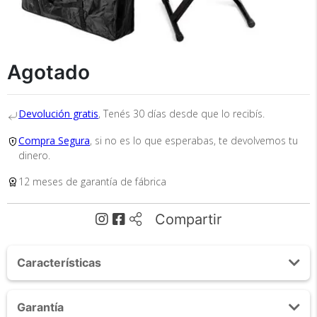
Agotado
Recibí el producto que esperabas o
te devolvemos tu dinero.
Devolución gratis
, Tenés 30 días desde que lo recibís.
Compra Segura
, si no es lo que esperabas, te devolvemos tu
dinero.
En Bidcom te aseguramos recibir el producto
12 meses de garantía de fábrica
que esperabas o te devolvemos el 100% de tu
dinero!
Compartir
Características
Display LCD
Garantía
61 Teclas