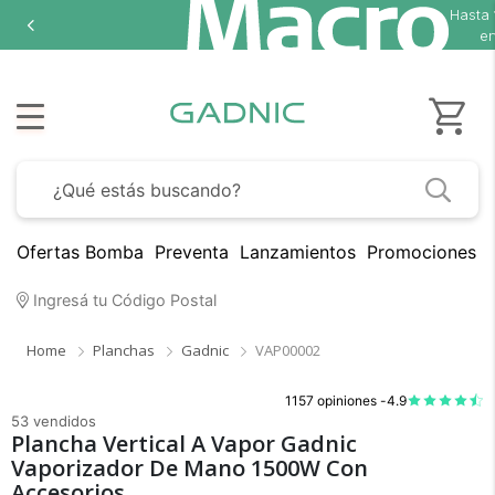
Hasta
18 cuotas sin interés
en seleccionados
Ofertas Bomba
Preventa
Lanzamientos
Promociones B
Ingresá tu Código Postal
Home
Planchas
Gadnic
VAP00002
1157 opiniones -
4.9
53 vendidos
Plancha Vertical A Vapor Gadnic
Vaporizador De Mano 1500W Con
Accesorios