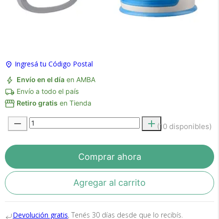
×
Medios de Pago
Ingresá tu Código Postal
Envío en el día
en AMBA
Envío a todo el país
Retiro gratis
en Tienda
(10 disponibles)
Recibí el producto que esperabas o
te devolvemos tu dinero.
Comprar ahora
Agregar al carrito
En Bidcom te aseguramos recibir el producto
que esperabas o te devolvemos el 100% de tu
dinero!
Devolución gratis
, Tenés 30 días desde que lo recibís.