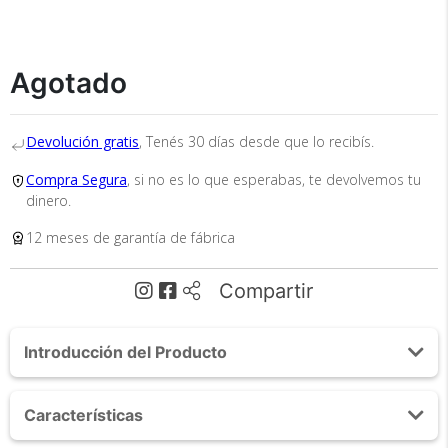
Tu compra segura
Agotado
Cumplimos con los más altos estándares de
seguridad. Nos avalan 14 años de
Devolución gratis
, Tenés 30 días desde que lo recibís.
trayectoria.
Compra Segura
, si no es lo que esperabas, te devolvemos tu
dinero.
12 meses de garantía de fábrica
Compartir
Envío
Asegurado
Introducción del Producto
Todos nuestros envíos
Acerca de Soporte TV Led Gadnic 14" Hasta 42"
cuentan con seguro total.
Características
Resistente Movible Articulado