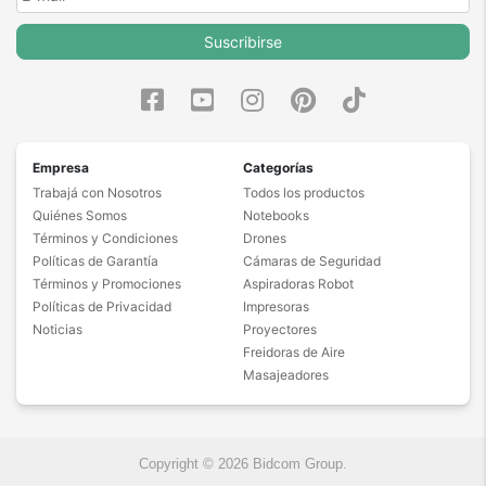
100% de calificaciones
Suscribirse
positivas en MercadoLibre.
5 estrellas de 5 en Google.
5 estrellas de 5 en Facebook.
Más de 15.000 comentarios
Empresa
Categorías
positivos en todos nuestros
Trabajá con Nosotros
Todos los productos
productos.
Quiénes Somos
Notebooks
Seguro de cobertura en tus
Términos y Condiciones
Drones
envíos.
Políticas de Garantía
Cámaras de Seguridad
Términos y Promociones
Aspiradoras Robot
Garantía oficial y directa con
Políticas de Privacidad
Impresoras
nosotros.
Noticias
Proyectores
Freidoras de Aire
Masajeadores
Copyright © 2026 Bidcom Group.