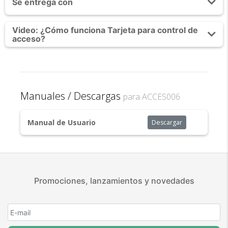
Se entrega con
Chip EM4200 de rapida lectura
Frecuencia de 125 Khz
Tarjeta Magnética para controladores de acceso
Video: ¿Cómo funciona Tarjeta para control de
acceso?
Cambios y Devoluciones
Te damos 30 días de prueba.
Si no es lo que esperabas, te devolvemos tu
Manuales / Descargas
para ACCES006
dinero.
Manual de Usuario
Descargar
Promociones, lanzamientos y novedades
¿Por qué estamos tan
seguros?