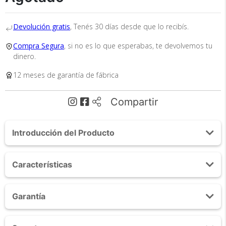
Devolución gratis
, Tenés 30 días desde que lo recibís.
Tu compra segura
Compra Segura
, si no es lo que esperabas, te devolvemos tu
Cumplimos con los más altos estándares de
dinero.
seguridad. Nos avalan 14 años de
trayectoria.
12 meses de garantía de fábrica
Compartir
Introducción del Producto
Acerca de Tarjeta para control de acceso
Envío
Características
Asegurado
Todos nuestros envíos
Tarjeta Magnética para controladores de acceso
Garantía
cuentan con seguro total.
Formato tipo tarjeta de crédito para guardar en la
billetera
1 AÑO
Dimensiones: 8.5 x 5.4 CM