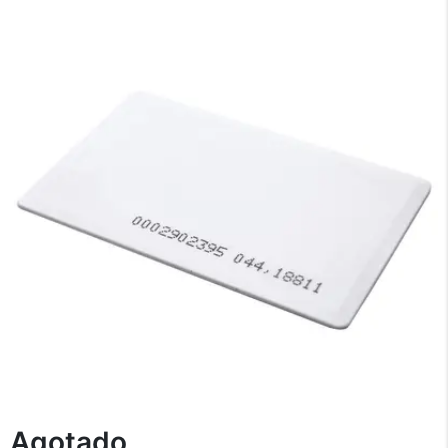
Recibí el producto que esperabas o
te devolvemos tu dinero.
En Bidcom te aseguramos recibir el producto
que esperabas o te devolvemos el 100% de tu
dinero!
Agotado