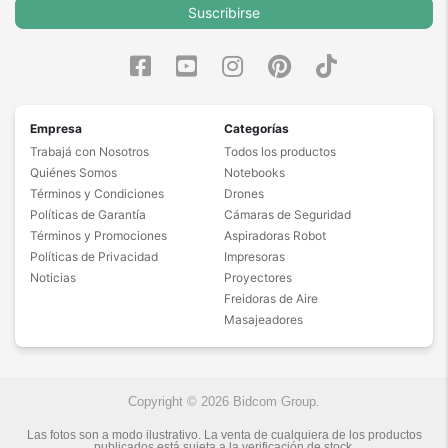
Suscribirse
100% de calificaciones
positivas en MercadoLibre.
5 estrellas de 5 en Google.
5 estrellas de 5 en Facebook.
Empresa
Categorías
Más de 15.000 comentarios
positivos en todos nuestros
Trabajá con Nosotros
Todos los productos
productos.
Quiénes Somos
Notebooks
Términos y Condiciones
Drones
Seguro de cobertura en tus
Políticas de Garantía
Cámaras de Seguridad
envíos.
Términos y Promociones
Aspiradoras Robot
Garantía oficial y directa con
Políticas de Privacidad
Impresoras
nosotros.
Noticias
Proyectores
Freidoras de Aire
Masajeadores
Copyright © 2026 Bidcom Group.
Las fotos son a modo ilustrativo. La venta de cualquiera de los productos
publicados está sujeta a la verificación de stock.