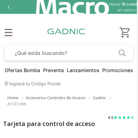
Hasta
18 cuotas sin interés
en seleccionados
Ofertas Bomba
Preventa
Lanzamientos
Promociones B
Ingresá tu Código Postal
Home
Accesorios Controles de Acceso
Gadnic
ACCES006
×
Medios de Pago
4.5
Tarjeta para control de acceso