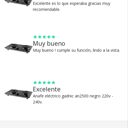
Excelente es lo que esperaba gracias muy
Si no es lo que esperabas, te devolvemos tu
recomendable.
dinero.
Muy bueno
Muy bueno ! cumple su función, lindo a la vista.
¿Por qué estamos tan
seguros?
100% de calificaciones
Excelente
positivas en MercadoLibre.
Anafe eléctrico gadnic an2500 negro 220v -
5 estrellas de 5 en Google.
240v.
5 estrellas de 5 en Facebook.
Más de 15.000 comentarios
positivos en todos nuestros