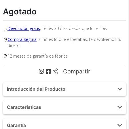
Recibí el producto que esperabas o
te devolvemos tu dinero.
Agotado
Devolución gratis
, Tenés 30 días desde que lo recibís.
En Bidcom te aseguramos recibir el producto
que esperabas o te devolvemos el 100% de tu
Compra Segura
, si no es lo que esperabas, te devolvemos tu
dinero!
dinero.
12 meses de garantía de fábrica
Compartir
Introducción del Producto
Tu compra segura
Acerca de Anafe Eléctrico Gadnic AN2500 2500W
Características
Cumplimos con los más altos estándares de
¡GADNIC presenta su línea de anafes eléctricos de acero
seguridad. Nos avalan 14 años de
inoxidable!
trayectoria.
Voltaje: 220 [V]
Garantía
Potencia: 1500W + 1000W (2500W)