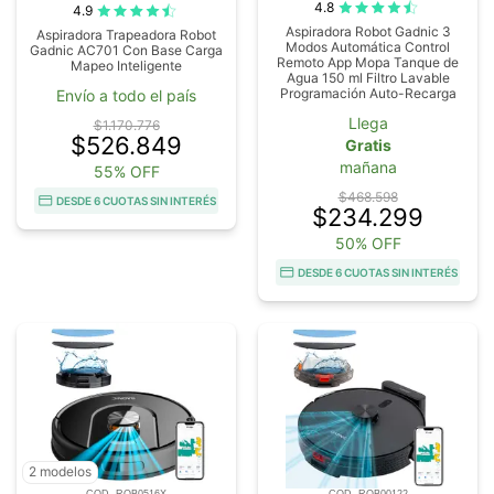
4.8
4.9
Aspiradora Robot Gadnic 3
Aspiradora Trapeadora Robot
Modos Automática Control
Gadnic AC701 Con Base Carga
Remoto App Mopa Tanque de
Mapeo Inteligente
Agua 150 ml Filtro Lavable
Programación Auto-Recarga
Envío a todo el país
Llega
$1.170.776
$526.849
Gratis
mañana
55% OFF
$468.598
DESDE 6 CUOTAS SIN INTERÉS
$234.299
50% OFF
DESDE 6 CUOTAS SIN INTERÉS
2 modelos
COD. ROB0516X
COD. ROB00122