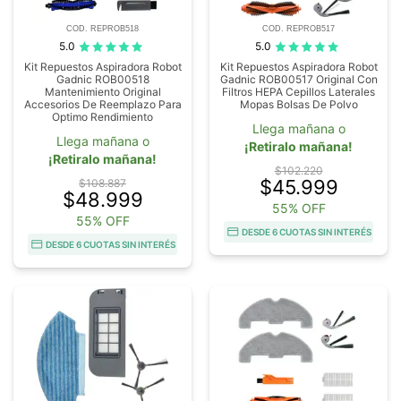
COD. REPROB518
COD. REPROB517
5.0
5.0
Kit Repuestos Aspiradora Robot
Kit Repuestos Aspiradora Robot
Gadnic ROB00518
Gadnic ROB00517 Original Con
Mantenimiento Original
Filtros HEPA Cepillos Laterales
Accesorios De Reemplazo Para
Mopas Bolsas De Polvo
Optimo Rendimiento
Llega mañana o
Llega mañana o
¡Retiralo mañana!
¡Retiralo mañana!
$102.220
$45.999
$108.887
$48.999
55% OFF
55% OFF
DESDE 6 CUOTAS SIN INTERÉS
DESDE 6 CUOTAS SIN INTERÉS