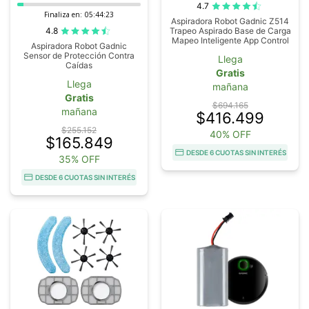
4.7
Finaliza en:
05:44:22
Aspiradora Robot Gadnic Z514
4.8
Trapeo Aspirado Base de Carga
Mapeo Inteligente App Control
Aspiradora Robot Gadnic
Sensor de Protección Contra
Llega
Caídas
Gratis
Llega
mañana
Gratis
$694.165
mañana
$416.499
$255.152
40% OFF
$165.849
DESDE 6 CUOTAS SIN INTERÉS
35% OFF
DESDE 6 CUOTAS SIN INTERÉS