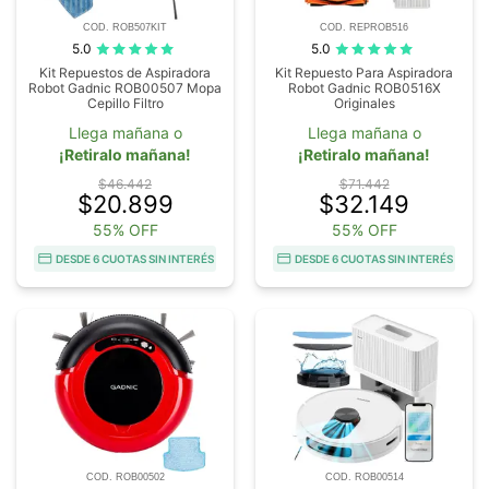
COD. ROB507KIT
COD. REPROB516
5.0
5.0
Kit Repuestos de Aspiradora
Kit Repuesto Para Aspiradora
Robot Gadnic ROB00507 Mopa
Robot Gadnic ROB0516X
Cepillo Filtro
Originales
Llega mañana o
Llega mañana o
¡Retiralo mañana!
¡Retiralo mañana!
$46.442
$71.442
$20.899
$32.149
55% OFF
55% OFF
DESDE 6 CUOTAS SIN INTERÉS
DESDE 6 CUOTAS SIN INTERÉS
COD. ROB00502
COD. ROB00514