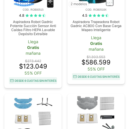
2 modelos
COD. ROB00515
COD. ROB0518X
4.8
4.5
Aspiradora Robot Gadnic
Aspiradora Trapeadora Robot
Potente Succión Sensor Anti
Gadnic AC800 Con Base Carga
Caídas Filtro HEPA Lavable
Mapeo Inteligente
Depósito Extraíble
Llega
Llega
Gratis
Gratis
mañana
mañana
$1.303.553
$586.599
$273.442
$123.049
55% OFF
55% OFF
DESDE 6 CUOTAS SIN INTERÉS
DESDE 6 CUOTAS SIN INTERÉS