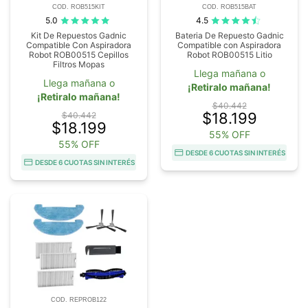
COD. ROB515KIT
COD. ROB515BAT
5.0
4.5
Kit De Repuestos Gadnic
Bateria De Repuesto Gadnic
Compatible Con Aspiradora
Compatible con Aspiradora
Robot ROB00515 Cepillos
Robot ROB00515 Litio
Filtros Mopas
Llega mañana o
Llega mañana o
¡Retiralo mañana!
¡Retiralo mañana!
$40.442
$18.199
$40.442
$18.199
55% OFF
55% OFF
DESDE 6 CUOTAS SIN INTERÉS
DESDE 6 CUOTAS SIN INTERÉS
COD. REPROB122