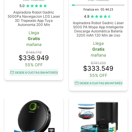
5.0
Finaliza en:
05:44:22
Aspiradora Robot Gadnic
4.9
5000Pa Navegacion LDS Laser
3D Trapeado App Tuya
Aspiradora Robot Gadnic Láser
Autonomia 200 Min
5000 PA Mopa App Inteligente
Descarga Automática Batería
Llega
3200 mAh 120 Min de Uso
Gratis
Llega
mañana
Gratis
$748.776
mañana
$336.949
$741.220
55% OFF
$333.549
DESDE 6 CUOTAS SIN INTERÉS
55% OFF
DESDE 6 CUOTAS SIN INTERÉS