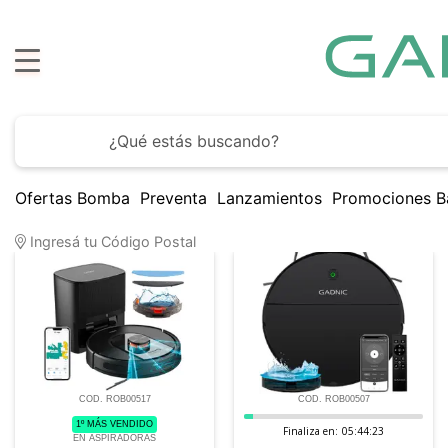
Ofertas Bomba
Preventa
Lanzamientos
Promociones B
15
Artículos encontrados
Ingresá tu Código Postal
COD. ROB00517
COD. ROB00507
1º MÁS VENDIDO
Finaliza en:
05:44:22
EN ASPIRADORAS