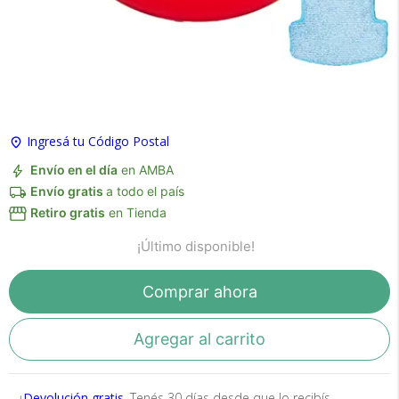
×
Medios de Pago
Ingresá tu Código Postal
Envío en el día
en AMBA
Envío gratis
a todo el país
Retiro gratis
en Tienda
¡Último disponible!
Recibí el producto que esperabas o
Comprar ahora
te devolvemos tu dinero.
Agregar al carrito
En Bidcom te aseguramos recibir el producto
que esperabas o te devolvemos el 100% de tu
Devolución gratis
, Tenés 30 días desde que lo recibís.