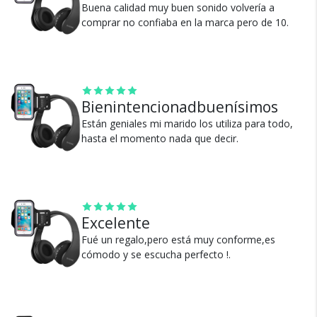
Buena calidad muy buen sonido volvería a
comprar no confiaba en la marca pero de 10.
Cambios y Devoluciones
Te damos 30 días de prueba.
Bienintencionadbuenísimos
Si no es lo que esperabas, te devolvemos tu
Están geniales mi marido los utiliza para todo,
dinero.
hasta el momento nada que decir.
Excelente
¿Por qué estamos tan
Fué un regalo,pero está muy conforme,es
cómodo y se escucha perfecto !.
seguros?
100% de calificaciones