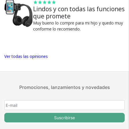
positivas en MercadoLibre.
Lindos y con todas las funciones
5 estrellas de 5 en Google.
que promete
5 estrellas de 5 en Facebook.
Muy bueno lo compre para mi hijo y quedo muy
conforme lo recomiendo.
Más de 15.000 comentarios
positivos en todos nuestros
productos.
Seguro de cobertura en tus
Ver todas las opiniones
envíos.
Garantía oficial y directa con
nosotros.
Promociones, lanzamientos y novedades
Suscribirse