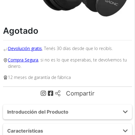
Agotado
Recibí el producto que esperabas o
te devolvemos tu dinero.
Devolución gratis
, Tenés 30 días desde que lo recibís.
Compra Segura
, si no es lo que esperabas, te devolvemos tu
dinero.
En Bidcom te aseguramos recibir el producto
12 meses de garantía de fábrica
que esperabas o te devolvemos el 100% de tu
dinero!
Compartir
Introducción del Producto
Acerca de Auricular Bluetooth Gadnic GPlay +
Características
Brazalete