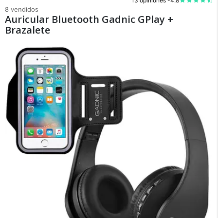
13 opiniones -
4.8
8 vendidos
Auricular Bluetooth Gadnic GPlay +
Brazalete
×
Medios de Pago