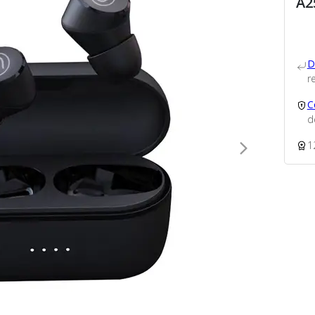
A2
D
re
C
d
1