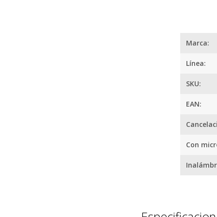
Marca:
Línea:
SKU:
EAN:
Tu compra 
Cancelac
Cumplimos con los 
Con mic
estándares de se
Nos avalan 14 a
Inalámbr
trayectoria
Especificacio