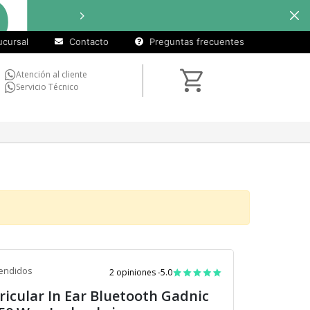
cuotas
Hasta
9 cuotas sin interé
sin
cursal
Contacto
Preguntas frecuentes
interés)
Atención al cliente
Servicio Técnico
endidos
2 opiniones -
5.0
ricular In Ear Bluetooth Gadnic