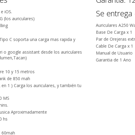
Se entrega 
e iOS.
5G (los auriculares)
Auriculares A250 Wa
ling
Base De Carga x 1
Por qué estamos tan seguros?
Par de Orejeras ext
 Tipo C soporta una carga mas rapida y
Cable De Carga x 1
100% de
Más de
ri o google assistant desde los auriculares
Manual de Usuario
volumen,Tacan)
calificaciones
15.000
Garantia de 1 Ano
positivas en
comentarios
tre 10 y 15 metros
MercadoLibre.
positivos en
bank de 850 mah
todos
5 estrellas de
en 1 ) Carga los auriculares, y también tu
nuestros
5 en Google.
productos.
40 MS
5 estrellas de
ins.
Seguro de
5 en
usica Aproximadamente
cobertura en
Facebook.
0 hs
tus envíos.
Garantía
o: 60mah