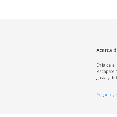
Acerca d
Medios de Pago
Inalamb
En la calle
¡escápate d
gusta y de
El formato
Seguir leye
Al ser in-e
pequeño pa