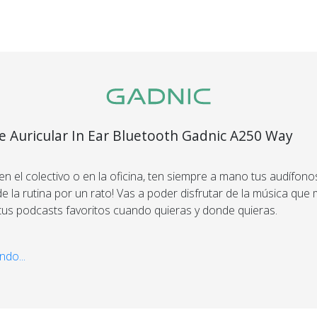
e Auricular In Ear Bluetooth Gadnic A250 Way
rico
, en el colectivo o en la oficina, ten siempre a mano tus audífon
e la rutina por un rato! Vas a poder disfrutar de la música que 
 tus podcasts favoritos cuando quieras y donde quieras.
Recibí el p
que espera
 perfecto para vos
ndo...
ar aíslan el ruido del exterior, mejoran la calidad del audio y so
devolvemo
ra poder insertarse en tu oreja. Son ideales para acompañarte
dinero.