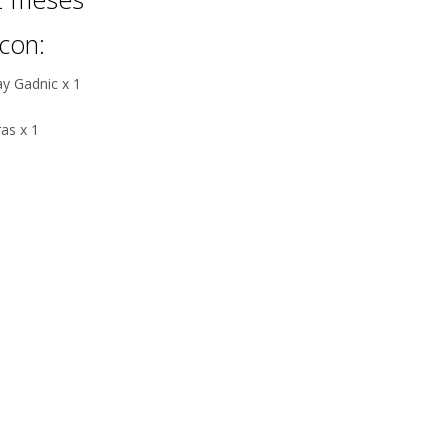
con:
y Gadnic x 1
ras x 1