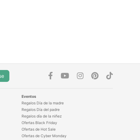
Excelente
Está muy
bueno, se
escucha bien,
la cancelación
de ruido no
será wooow
pero funciona
se
muy bien
para
desconectar
Eventos
Regalos Día de la madre
un rato.
Regalos Día del padre
Regalos día de la niñez
Ofertas Black Friday
Ofertas de Hot Sale
Ofertas de Cyber Monday