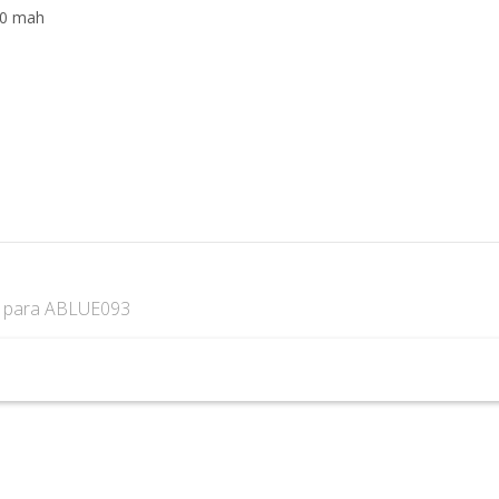
oficial y
00 mah
directa con
nosotros.
s
para ABLUE093