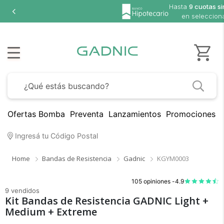
Hasta
9 cuotas si
en seleccion
Ofertas Bomba
Preventa
Lanzamientos
Promociones B
Ingresá tu Código Postal
Home
Bandas de Resistencia
Gadnic
KGYM0003
105 opiniones -
4.9
9 vendidos
Kit Bandas de Resistencia GADNIC Light +
Medium + Extreme