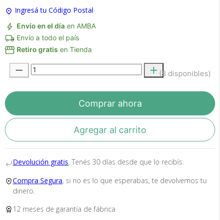
Ingresá tu Código Postal
Envío en el día
en AMBA
Envío a todo el país
Retiro gratis
en Tienda
Recibí el producto que esperabas o
te devolvemos tu dinero.
(8 disponibles)
En Bidcom te aseguramos recibir el producto
Comprar ahora
que esperabas o te devolvemos el 100% de tu
dinero!
Agregar al carrito
Devolución gratis
, Tenés 30 días desde que lo recibís.
Compra Segura
, si no es lo que esperabas, te devolvemos tu
dinero.
12 meses de garantía de fábrica
Tu compra segura