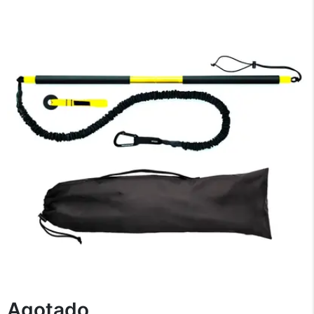
Recibí el producto que esperabas o
te devolvemos tu dinero.
En Bidcom te aseguramos recibir el producto
que esperabas o te devolvemos el 100% de tu
dinero!
Tu compra segura
Cumplimos con los más altos estándares de
seguridad. Nos avalan 14 años de
Agotado