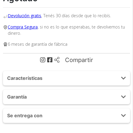
trayectoria.
Devolución gratis
, Tenés 30 días desde que lo recibís.
Compra Segura
, si no es lo que esperabas, te devolvemos tu
dinero.
6 meses de garantía de fábrica
Envío
Asegurado
Compartir
Todos nuestros envíos
cuentan con seguro total.
Características
Cable de resistencia
Garantía
Barra metálica de calidad
Entrenamiento multideportivo y funcional
6 MESES
Versátil para todos los atletas y deportes
Se entrega con
Mejora la condición Física
Entrenamientos portátiles y 100% efectivos
Cambios y Devoluciones
Cable de resistencia
Fácil de ajustar y transportar