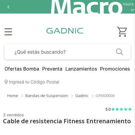
Hasta
en
Ofertas Bomba
Preventa
Lanzamientos
Promociones B
×
Medios de Pago
Ingresá tu Código Postal
Home
Bandas de Suspension
Gadnic
GYM00006
5.0
3 vendidos
Cable de resistencia Fitness Entrenamiento