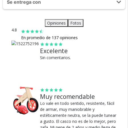
Están diseñadas para que los niños se sientan cómodos y
Se entrega con
seguridad. Nos avalan 14 años de
36cm.
seguros.
trayectoria.
Modelo Unisex
Bicicleta Gadnic Sin Pedales para Niños
Peso: 2.8kg
Pueden utilizarse en todo tipo de terreno ya que sus ruedas
Kit para instalación
Opiniones
Fotos
Dimensiones: 83 x 53 x 37cm
cuentan con cubiertas macizas de goma eva, asegurando
Casco para Protección
4.8
Manual de Usuario
En promedio de 137 opiniones
Garantía Oficial 2 Años
Excelente
Sin comentarios.
Envío
Asegurado
Todos nuestros envíos
cuentan con seguro total.
Muy recomendable
Lo vale en todo sentido, resistente, fácil
de armar, muy maniobrable y
estéticamente neutra, se la puede tunear
a gusto. El casco no es de lo mejor, pero
zafa. Mi nene de 2 años y medio llega de