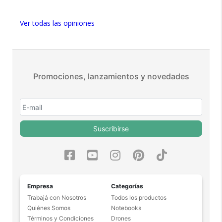
5 estrellas de 5 en Facebook.
Más de 15.000 comentarios
Ver todas las opiniones
positivos en todos nuestros
productos.
Seguro de cobertura en tus
envíos.
Promociones, lanzamientos y novedades
Garantía oficial y directa con
nosotros.
Suscribirse
Empresa
Categorías
Trabajá con Nosotros
Todos los productos
Quiénes Somos
Notebooks
Términos y Condiciones
Drones