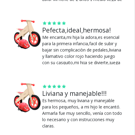
puntitas de pie al piso, y eso que es una
Cambios y Devoluciones
de las más chicas del mercado.
Te damos 30 días de prueba.
Ver más
Si no es lo que esperabas, te devolvemos tu
Pefecta,ideal,hermosa!
dinero.
Me encanta,mi hija la adora,es esencial
para la primera infancia,facil de subir y
bajar sin complicaciòn de pedales,liviana
y llamativo color rojo haciendo juego
con su casquito,mi hija se divierte,juega
y estimula,sin duda fue el mejor regalo
de reyes!.
¿Por qué estamos tan
Ver más
seguros?
Liviana y manejable!!!
Es hermosa, muy liviana y manejable
para los pequeños, a mi hijo le encantó.
100% de calificaciones
Armarla fue muy sencillo, venía con todo
positivas en MercadoLibre.
lo necesario y con instrucciones muy
claras.
5 estrellas de 5 en Google.