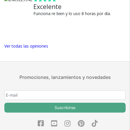
Excelente
5 estrellas de 5 en Google.
Funciona re bien y lo uso 8 horas por día.
5 estrellas de 5 en Facebook.
Más de 15.000 comentarios
positivos en todos nuestros
productos.
Ver todas las opiniones
Seguro de cobertura en tus
envíos.
Garantía oficial y directa con
nosotros.
Promociones, lanzamientos y novedades
Suscribirse