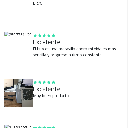
El puerto HDMI admite una resolución de 4 K a 30 Hz
Bien.
Material: Aluminio
Cuenta con un puerto Thunderbolt 3, puerto USB-C,
2 puertos USB 3.0, 4k HDMI y un lector de tarjetas SD
Cambios y Devoluciones
/ Micro.
Te damos 30 días de prueba.
Utilizá los 2 puertos USB 3.0 para transferencia de
Si no es lo que esperabas, te devolvemos tu
datos adicional y lector de tarjetas Micro / SD para
Excelente
edición de vídeo y fotos.
dinero.
El hub es una maravilla ahora mi vida es mas
Complementá tus productos Apple con el diseño de
sencilla y progreso a ritmo constante.
aluminio cepillado Pro Hub para una sensación
elegante y moderna.
No requiere ningún software, controladores o
proceso de instalación complicado.
Excelente
¿Por qué estamos tan
Muy buen producto.
seguros?
100% de calificaciones
positivas en MercadoLibre.