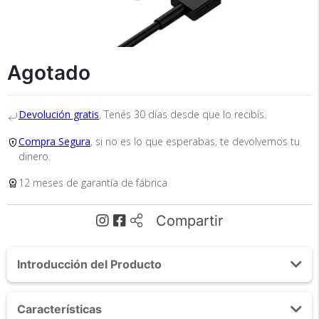
Agotado
Recibí el producto que esperabas o
te devolvemos tu dinero.
Devolución gratis
, Tenés 30 días desde que lo recibís.
Compra Segura
, si no es lo que esperabas, te devolvemos tu
dinero.
En Bidcom te aseguramos recibir el producto
que esperabas o te devolvemos el 100% de tu
12 meses de garantía de fábrica
dinero!
Compartir
Introducción del Producto
Acerca de Adaptador USB C Hub Para Mac Apple 7
Características
en 2