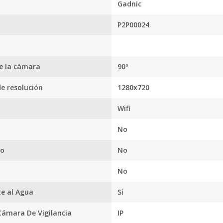
Facebook.
Gadnic
tus envíos.
P2P00024
Garantía
oficial y
directa con
nosotros.
e la cámara
90º
de resolución
1280x720
n
Wifi
No
no
No
No
te al Agua
Si
Cámara De Vigilancia
IP