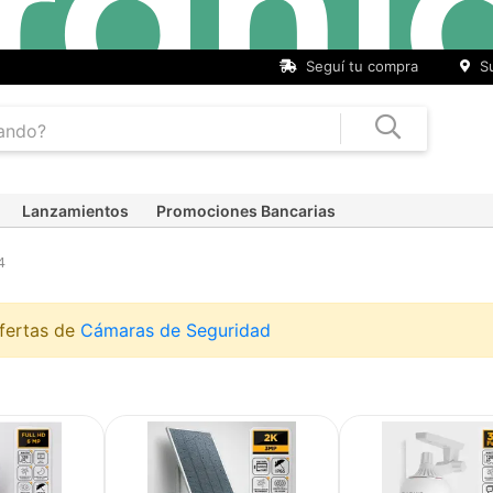
cuotas
Hasta
9 cuotas sin interés
en seleccionados
sin
Seguí tu compra
Su
interés)
Lanzamientos
Promociones Bancarias
4
ofertas de
Cámaras de Seguridad