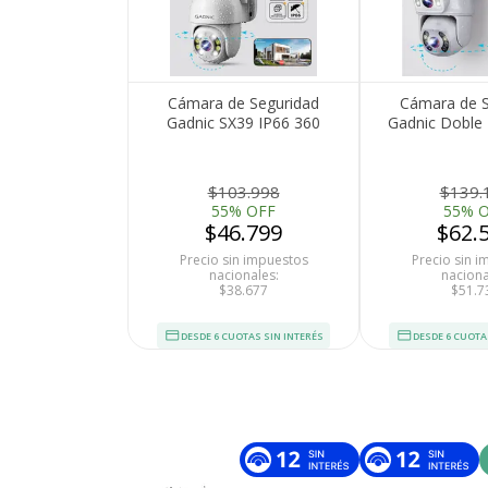
Cámara de Seguridad
Cámara de S
Gadnic SX39 IP66 360
Gadnic Doble
Visión Nocturna Full HD
FHD Resisten
Motorizada Detección de
Movimiento
$103.998
$139.
55% OFF
55% 
$46.799
$62.
Precio sin impuestos
Precio sin 
nacionales:
naciona
$38.677
$51.7
DESDE 6 CUOTAS SIN INTERÉS
DESDE 6 CUOTA