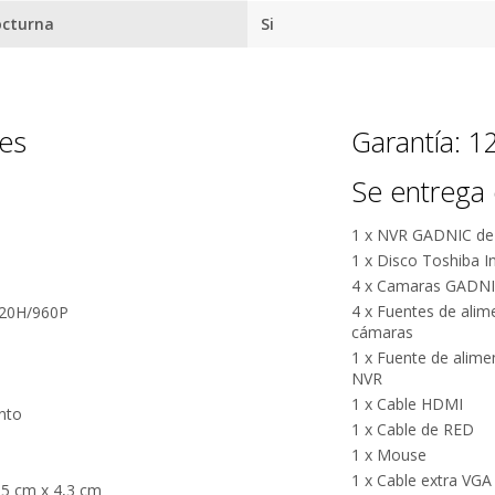
octurna
Si
nes
Garantía: 
Se entrega 
1 x NVR GADNIC de
1 x Disco Toshiba I
4 x Camaras GADNIC
4 x Fuentes de alim
720H/960P
cámaras
1 x Fuente de alime
NVR
1 x Cable HDMI
nto
1 x Cable de RED
1 x Mouse
1 x Cable extra VGA
,5 cm x 4,3 cm