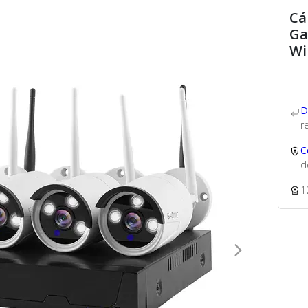
Cá
Ga
Wi
D
re
C
d
1