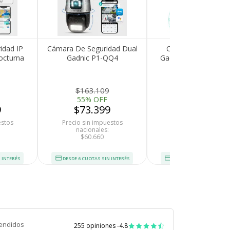
idad IP
Cámara De Seguridad Dual
Cámara de segurid
octurna
Gadnic P1-QQ4
Gadnic SX19 WiFi inte
r App
Seguimiento Sirena
HD Con App y Visi
Resolución HD Visión
Nocturna 350 grados 
Nocturna App Móvil
Bidireccional
$163.109
$70.776
55% OFF
55% OFF
9
$73.399
$31.849
estos
Precio sin impuestos
Precio sin impuesto
nacionales:
nacionales:
$60.660
$26.321
 INTERÉS
DESDE 6 CUOTAS SIN INTERÉS
DESDE 6 CUOTAS SIN INT
endidos
255 opiniones -
4.8