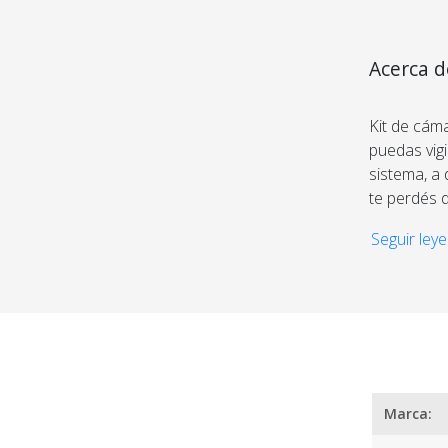
Acerca d
Exterior
Kit de cám
puedas vigi
sistema, a
¿
te perdés 
Graba vide
Seguir leye
instalació
proteger, es
Marca: