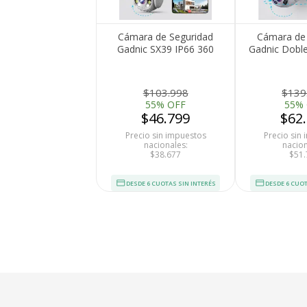
Cámara de Seguridad
Cámara de 
Gadnic SX39 IP66 360
Gadnic Dobl
Visión Nocturna Full HD
FHD Resiste
Motorizada Detección de
Movimiento
$103.998
$139
55% OFF
55%
$46.799
$62
Precio sin impuestos
Precio sin
nacionales:
nacion
$38.677
$51.
DESDE 6 CUOTAS SIN INTERÉS
DESDE 6 CUOT
Tu compra 
Cumplimos con los 
estándares de se
Nos avalan 14 a
trayectoria