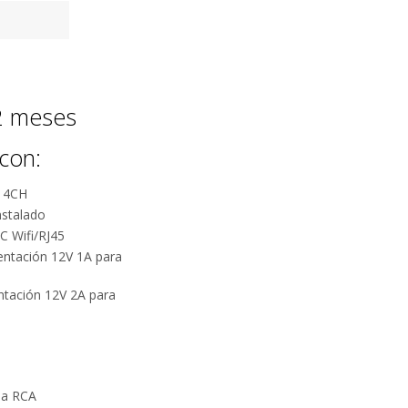
12 meses
con:
 4CH
nstalado
 Wifi/RJ45
entación 12V 1A para
ntación 12V 2A para
 a RCA