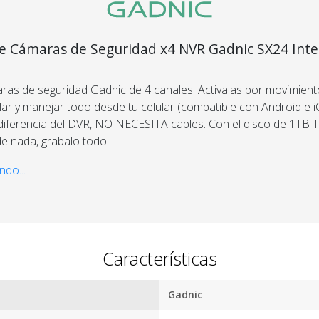
e Cámaras de Seguridad x4 NVR Gadnic SX24 Inte
 IP WiFi Visión Nocturna 1Tb
aras de seguridad Gadnic de 4 canales. Activalas por movimien
lar y manejar todo desde tu celular (compatible con Android e i
 diferencia del DVR, NO NECESITA cables. Con el disco de 1TB 
Por qué estamos tan seguros?
de nada, grabalo todo.
o en HD aún en la oscuridad ya que cuenta con leds infrarrojos.
ndo...
100% de
Más de
n, no requiere conocimientos técnicos. Si tenés un emprendimie
calificaciones
15.000
te es el kit indicado.
positivas en
comentarios
MercadoLibre.
positivos en
todos
5 estrellas de
Características
nuestros
5 en Google.
productos.
5 estrellas de
Gadnic
Seguro de
5 en
cobertura en