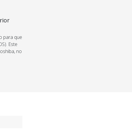
rior
to para que
OS). Este
Toshiba, no
 Muy fácil
nto que