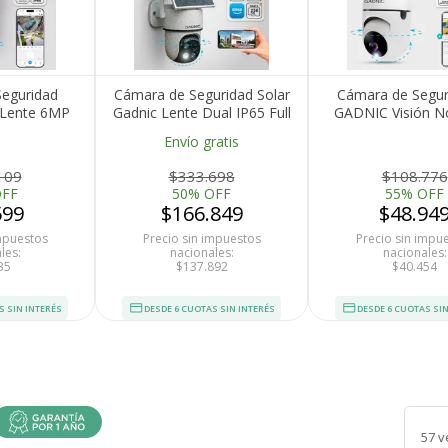
eguridad
Cámara de Seguridad Solar
Cámara de Segur
 Lente 6MP
Gadnic Lente Dual IP65 Full
GADNIC Visión N
te Al Agua
HD Visión Nocturna
HD Control po
Envío gratis
109
$333.698
$108.776
OFF
50% OFF
55% OFF
599
$166.849
$48.94
impuestos
Precio sin impuestos
Precio sin impu
les:
nacionales:
nacionales:
35
$137.892
$40.454
S SIN INTERÉS
DESDE 6 CUOTAS SIN INTERÉS
DESDE 6 CUOTAS SIN
57 v