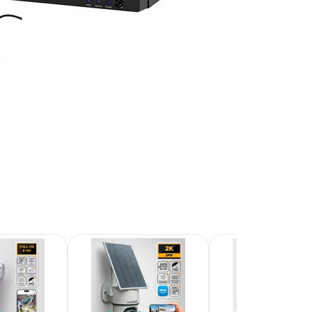
Recibí el p
que espera