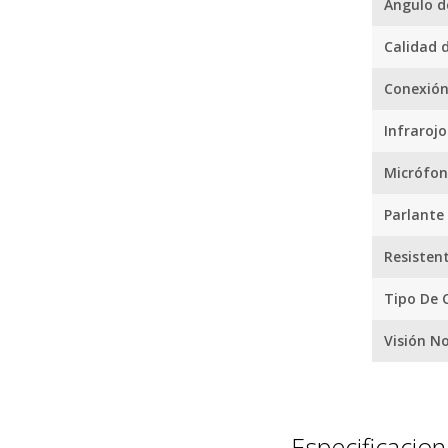
Ángulo d
Calidad 
Conexió
Infrarojo
Micrófo
Parlante
Resisten
Tipo De 
Visión N
Especificacio