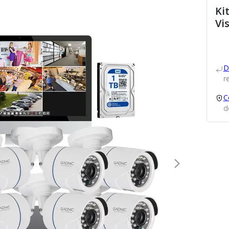
Ki
Vi
D
re
C
d