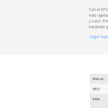
Con el KP2
más rápida 
y Listo!. E
haciendo qu
Gracias a 
Seguir leye
con total 
¿
función de
Marca:
SKU:
EAN: