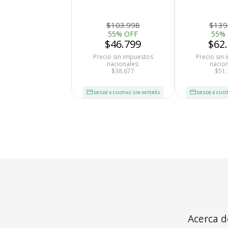
Visión Nocturna Full HD
FHD Resiste
Motorizada Detección de
Movimiento
$103.998
$139
55% OFF
55%
$46.799
$62
Precio sin impuestos
Precio sin
nacionales:
nacion
$38.677
$51.
DESDE 6 CUOTAS SIN INTERÉS
DESDE 6 CUOT
Tu compra 
Cumplimos con los 
estándares de se
Nos avalan 14 a
trayectoria
Acerca d