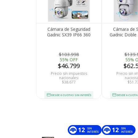
Cámara de Seguridad
Cámara de S
Gadnic SX39 IP66 360
Gadnic Doble
Visión Nocturna Full HD
FHD Resisten
Motorizada Detección de
Movimiento
$103.998
$139.
55% OFF
55% 
$46.799
$62.
Precio sin impuestos
Precio sin 
nacionales:
naciona
$38.677
$51.7
DESDE 6 CUOTAS SIN INTERÉS
DESDE 6 CUOTA