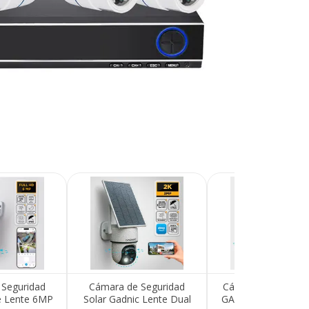
Recibí el p
que espera
Seguridad
Cámara de Seguridad
Cámara de Segurid
e Lente 6MP
Solar Gadnic Lente Dual
GADNIC Visión Noc