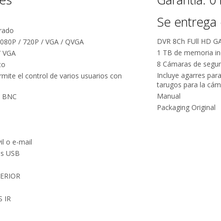
Se entrega 
rado
DVR 8Ch FUll HD G
1080P / 720P / VGA / QVGA
1 TB de memoria i
/ VGA
8 Cámaras de segu
to
Incluye agarres para 
rmite el control de varios usuarios con
tarugos para la cá
Manual
po BNC
Packaging Original
il o e-mail
os USB
ERIOR
S IR