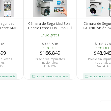
eguridad
Cámara de Seguridad Solar
Cámara de Segur
 Lente 6MP
Gadnic Lente Dual IP65 Full
GADNIC Visión N
te Al Agua
HD Visión Nocturna
HD Control po
Envío gratis
109
$333.698
$108.776
OFF
50% OFF
55% OFF
599
$166.849
$48.94
impuestos
Precio sin impuestos
Precio sin impu
les:
nacionales:
nacionales:
35
$137.892
$40.454
S SIN INTERÉS
DESDE 6 CUOTAS SIN INTERÉS
DESDE 6 CUOTAS SIN