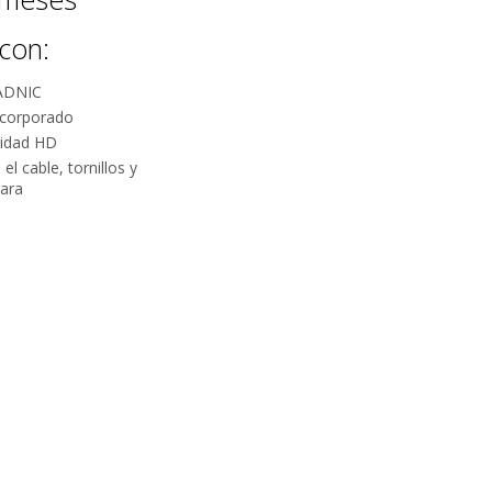
con:
ADNIC
ncorporado
ridad HD
el cable, tornillos y
mara