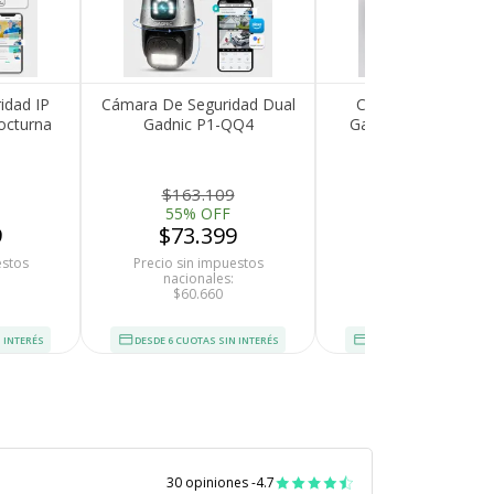
idad IP
Cámara De Seguridad Dual
Cámara de Segurid
octurna
Gadnic P1-QQ4
Gadnic P245F22 D
r App
Seguimiento Sirena
3MP IP66 Wifi Visi
Resolución HD Visión
Nocturna
Nocturna App Móvil
$163.109
$92.698
55% OFF
50% OFF
9
$73.399
$46.349
estos
Precio sin impuestos
Precio sin impuesto
nacionales:
nacionales:
$60.660
$38.305
 INTERÉS
DESDE 6 CUOTAS SIN INTERÉS
DESDE 6 CUOTAS SIN INT
30 opiniones -
4.7