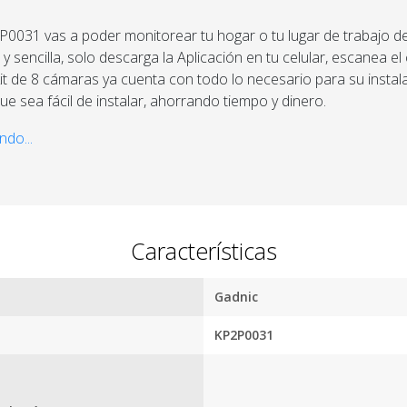
P0031 vas a poder monitorear tu hogar o tu lugar de trabajo d
y sencilla, solo descarga la Aplicación en tu celular, escanea e
l kit de 8 cámaras ya cuenta con todo lo necesario para su instal
e sea fácil de instalar, ahorrando tiempo y dinero.
sus cámaras con resolución HD y sus 24 LES IR, podrás mirar 
ndo...
claridad a una distancia de más de 20Mts. Además el KIT cuenta
Por qué estamos tan seguros?
 Activación por Movimiento, haciendo que la capacidad de su d
100% de
Más de
calificaciones
15.000
Características
positivas en
comentarios
MercadoLibre.
positivos en
Gadnic
todos
5 estrellas de
nuestros
KP2P0031
5 en Google.
productos.
5 estrellas de
Seguro de
5 en
cobertura en