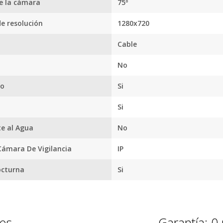
Facebook.
e la cámara
75º
tus envíos.
de resolución
1280x720
Garantía
oficial y
n
Cable
directa con
nosotros.
No
no
Si
Si
te al Agua
No
Cámara De Vigilancia
IP
octurna
Si
nes
Garantía: 0