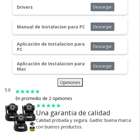
Drivers
Descargar
Cambios y Devoluciones
Manual de Instalacion para PC
Descargar
Te damos 30 días de prueba.
Si no es lo que esperabas, te devolvemos tu
Aplicación de Instalacion para
Descargar
dinero.
PC
Aplicación de Instalacion para
Descargar
Mac
Opiniones
5.0
¿Por qué estamos tan
En promedio de 2 opiniones
seguros?
Una garantia de calidad
Calidad probada y segura. Gadnic buena marca
con buenos productos.
100% de calificaciones
positivas en MercadoLibre.