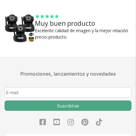
5 estrellas de 5 en Google.
5 estrellas de 5 en Facebook.
Muy buen producto
Más de 15.000 comentarios
positivos en todos nuestros
Excelente calidad de imagen y la mejor relación
productos.
precio-producto.
Seguro de cobertura en tus
envíos.
Garantía oficial y directa con
nosotros.
Promociones, lanzamientos y novedades
Suscribirse