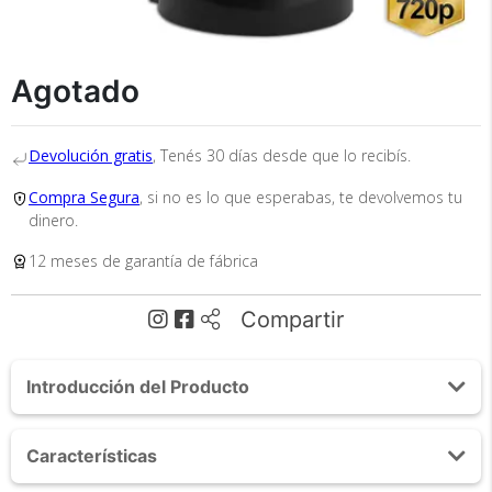
Agotado
Recibí el producto que esperabas o
te devolvemos tu dinero.
Devolución gratis
, Tenés 30 días desde que lo recibís.
Compra Segura
, si no es lo que esperabas, te devolvemos tu
dinero.
En Bidcom te aseguramos recibir el producto
que esperabas o te devolvemos el 100% de tu
12 meses de garantía de fábrica
dinero!
Compartir
Introducción del Producto
Acerca de Kit 3 Cámaras Seguridad Interior Domo
Características
Motorizado P2P IP Wifi
Tu compra segura