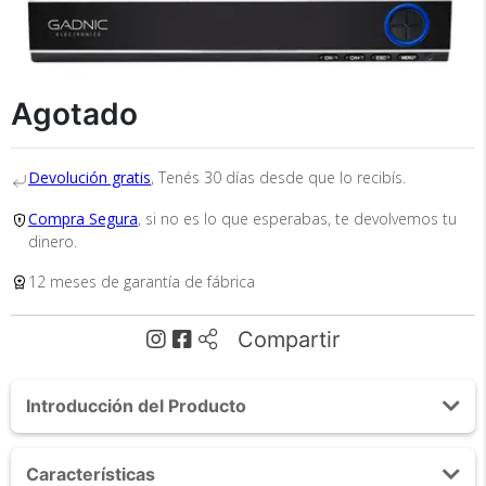
Agotado
Tu compra segura
Devolución gratis
, Tenés 30 días desde que lo recibís.
Cumplimos con los más altos estándares de
Compra Segura
, si no es lo que esperabas, te devolvemos tu
seguridad. Nos avalan 14 años de
dinero.
trayectoria.
12 meses de garantía de fábrica
Compartir
Introducción del Producto
Envío
Acerca de Cámaras de Seguridad x8 + DVR Gadnic
Asegurado
Características
SX39 Interior / Exterior IP CCTV Visión Nocturna