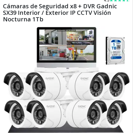
4.5
Cámaras de Seguridad x8 + DVR Gadnic
×
Medios de Pago
SX39 Interior / Exterior IP CCTV Visión
Nocturna 1Tb
Recibí el producto que esperabas o
te devolvemos tu dinero.
En Bidcom te aseguramos recibir el producto
que esperabas o te devolvemos el 100% de tu
dinero!