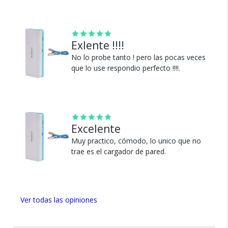
Te damos 30 días de prueba.
Si no es lo que esperabas, te devolvemos tu
dinero.
Exlente !!!!
No lo probe tanto ! pero las pocas veces
que lo use respondio perfecto !!!!.
¿Por qué estamos tan
seguros?
Excelente
Muy practico, cómodo, lo unico que no
trae es el cargador de pared.
100% de calificaciones
positivas en MercadoLibre.
5 estrellas de 5 en Google.
Ver todas las opiniones
5 estrellas de 5 en Facebook.
Más de 15.000 comentarios