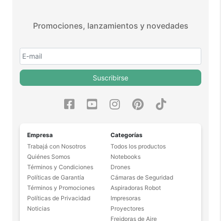
positivos en todos nuestros
productos.
Promociones, lanzamientos y novedades
Seguro de cobertura en tus
envíos.
Garantía oficial y directa con
nosotros.
Suscribirse
Empresa
Categorías
Trabajá con Nosotros
Todos los productos
Quiénes Somos
Notebooks
Términos y Condiciones
Drones
Políticas de Garantía
Cámaras de Seguridad
Términos y Promociones
Aspiradoras Robot
Políticas de Privacidad
Impresoras
Noticias
Proyectores
Freidoras de Aire