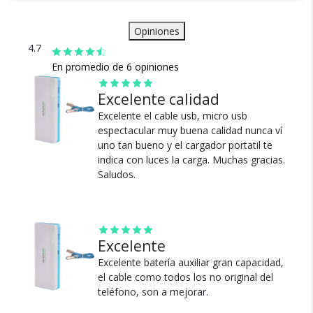
Shockproof y dustproof
dustproof.
Power bank Gadnic 10000 mah
Multiples opciones de carga en simultaneo
Cable Adapatador IOS/Android
Opiniones
Indicador de estado de bateria
Garantía: 1 Año
4.7
2 puertos usb 2.0
1 puerto micro usb
En promedio de 6 opiniones
Excelente calidad
Excelente el cable usb, micro usb
Envío
espectacular muy buena calidad nunca ví
Asegurado
uno tan bueno y el cargador portatil te
Todos nuestros envíos
indica con luces la carga. Muchas gracias.
cuentan con seguro total.
Saludos.
Excelente
Excelente batería auxiliar gran capacidad,
el cable como todos los no original del
teléfono, son a mejorar.
Cambios y Devoluciones