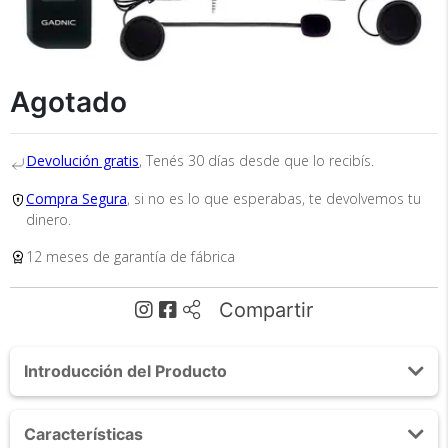
Recibí el producto que esperabas o
te devolvemos tu dinero.
Agotado
Devolución gratis
, Tenés 30 días desde que lo recibís.
En Bidcom te aseguramos recibir el producto
Compra Segura
, si no es lo que esperabas, te devolvemos tu
que esperabas o te devolvemos el 100% de tu
dinero.
dinero!
12 meses de garantía de fábrica
Compartir
Introducción del Producto
Tu compra segura
Acerca de Intercomunicador Moto Gadnic G-800 Kit
Características
x2 Bluetooth
Cumplimos con los más altos estándares de