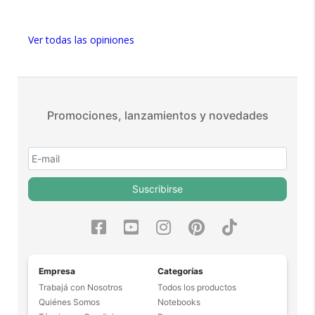
5 estrellas de 5 en Facebook.
Más de 15.000 comentarios
Ver todas las opiniones
positivos en todos nuestros
productos.
Seguro de cobertura en tus
envíos.
Promociones, lanzamientos y novedades
Garantía oficial y directa con
nosotros.
Suscribirse
Empresa
Categorías
Trabajá con Nosotros
Todos los productos
Quiénes Somos
Notebooks