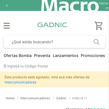
Hasta
18 cuotas sin int
en seleccionados
Ofertas Bomba
Preventa
Lanzamientos
Promociones B
Ingresá tu Código Postal
Éste producto está agotado, mirá acá más ofertas de
Intercomunicadores
Home
Intercomunicadores
Gadnic
KABLUE17