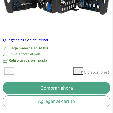
×
Medios de Pago
Ingresá tu Código Postal
Llega mañana
en AMBA
Envío a todo el país
Retiro gratis
en Tienda
Recibí el producto que esperabas o
(10 disponibles)
te devolvemos tu dinero.
Comprar ahora
En Bidcom te aseguramos recibir el producto
que esperabas o te devolvemos el 100% de tu
Agregar al carrito
dinero!