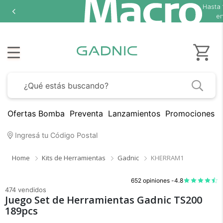
Hasta
18 c
en se
Ofertas Bomba
Preventa
Lanzamientos
Promociones B
Ingresá tu Código Postal
Home
Kits de Herramientas
Gadnic
KHERRAM1
652 opiniones -
4.8
474 vendidos
Juego Set de Herramientas Gadnic TS200
189pcs