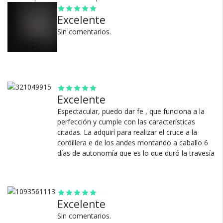
Excelente
Sin comentarios.
Cambios y Devoluciones
Te damos 30 días de prueba.
Si no es lo que esperabas, te devolvemos tu
Excelente
dinero.
Espectacular, puedo dar fe , que funciona a la
perfección y cumple con las características
citadas. La adquirí para realizar el cruce a la
cordillera e de los andes montando a caballo 6
días de autonomía que es lo que duró la travesía
( utilizándola obviamente para los momentos
indispensables) ya que no hay forma de
¿Por qué estamos tan
recargarla en ese lugar. La calidad de los
materiales y la iluminación son excelentes tanto
seguros?
Excelente
en claridad como en alcance ( la mejor de las
que tenía mi grupo de cabalgata ). Gratamente
Sin comentarios.