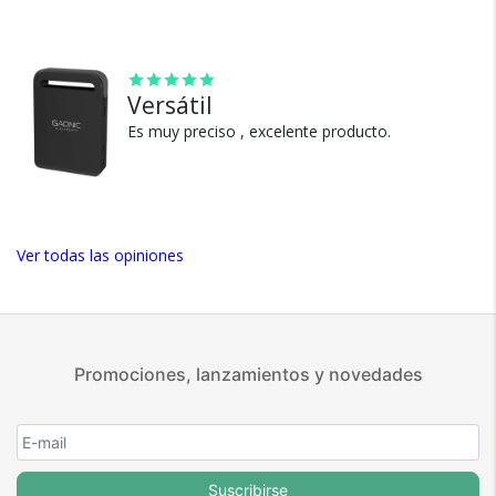
100% de calificaciones
positivas en MercadoLibre.
5 estrellas de 5 en Google.
Versátil
5 estrellas de 5 en Facebook.
Es muy preciso , excelente producto.
Más de 15.000 comentarios
positivos en todos nuestros
productos.
Seguro de cobertura en tus
envíos.
Ver todas las opiniones
Garantía oficial y directa con
nosotros.
Promociones, lanzamientos y novedades
Suscribirse