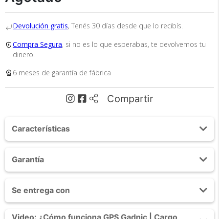
Devolución gratis
, Tenés 30 días desde que lo recibís.
Compra Segura
, si no es lo que esperabas, te devolvemos tu
dinero.
6 meses de garantía de fábrica
Recibí el producto que esperabas o
te devolvemos tu dinero.
Compartir
En Bidcom te aseguramos recibir el producto
Características
que esperabas o te devolvemos el 100% de tu
dinero!
Monitoreo: SMS
Garantía
Licencia anual Web: NO
Informacion:
6 MESES
· Localizacion
Se entrega con
· Control de Velocidad
· Data Load
Localizador GPS Gadnic
Video: ¿Cómo funciona GPS Gadnic | Cargo
· Registro historico de posiciones