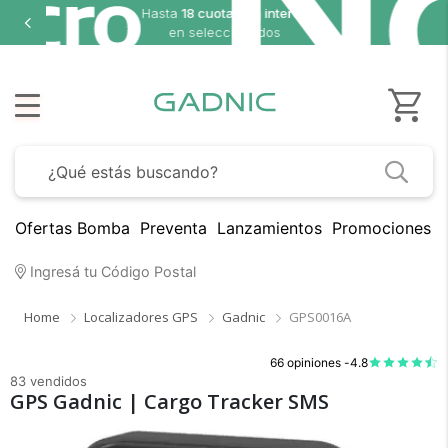
8 cuotas sin interés
seleccionados
Ofertas Bomba
Preventa
Lanzamientos
Promociones B
Ingresá tu Código Postal
Home
Localizadores GPS
Gadnic
GPS0016A
66 opiniones -
4.8
83 vendidos
GPS Gadnic | Cargo Tracker SMS