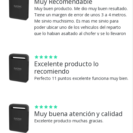
Muy Recomendable
Muy buen producto. Me dio muy buen resultado.
Tiene un margen de error de unos 3 a 4 metros.
Me sirvio muchisimo. Es mas me sirvio para
poder ubicar uno de los vehiculos del reparto
que lo habian asaltado al chofer y se lo llevaron
Cambios y Devoluciones
atado en la caja de la camioneta y lo dejaron
Te damos 30 días de prueba.
abandonado en la meseta donde no andaba
Si no es lo que esperabas, te devolvemos tu
nadie gracias a dios no le paso nada. Solo el
susto pero gracias al gps la pude localizar. Se los
dinero.
Excelente producto lo
recomiendo al que lo nesecite.
recomiendo
Ver más
Perfecto 11 puntos excelente funciona muy bien.
¿Por qué estamos tan
Muy buena atención y calidad
seguros?
Excelente producto muchas gracias.