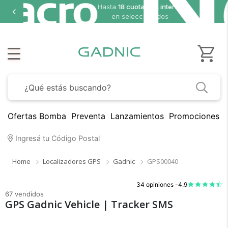
ta
18 cuotas sin interés
en seleccionados
Ofertas Bomba
Preventa
Lanzamientos
Promociones B
Ingresá tu Código Postal
Home
Localizadores GPS
Gadnic
GPS00040
34 opiniones -
4.9
67 vendidos
GPS Gadnic Vehicle | Tracker SMS