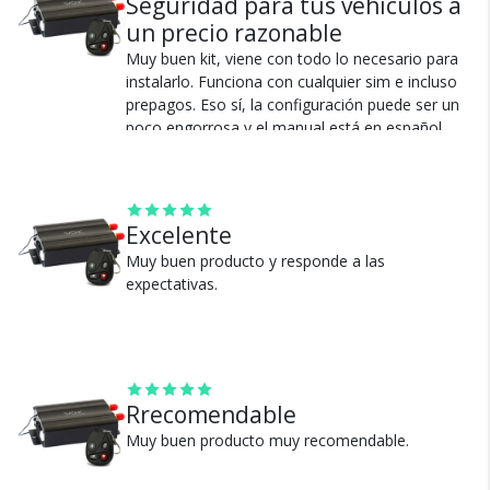
Seguridad para tus vehículos a
un precio razonable
Muy buen kit, viene con todo lo necesario para
instalarlo. Funciona con cualquier sim e incluso
prepagos. Eso sí, la configuración puede ser un
Cambios y Devoluciones
poco engorrosa y el manual está en español
pero seguramente hay que leerlo más de una
Te damos 30 días de prueba.
vez. Lo que cambiaría radicalmente esta
Si no es lo que esperabas, te devolvemos tu
situación sería una aplicación para teléfonos
dinero.
inteligentes, eso facilitaría mucho la interacción
Excelente
entre el gps y el teléfono.
Muy buen producto y responde a las
expectativas.
Ver más
¿Por qué estamos tan
Rrecomendable
seguros?
Muy buen producto muy recomendable.