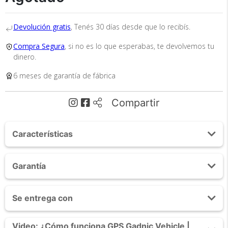
Devolución gratis
, Tenés 30 días desde que lo recibís.
Compra Segura
, si no es lo que esperabas, te devolvemos tu
dinero.
6 meses de garantía de fábrica
Recibí el producto que esperabas o
te devolvemos tu dinero.
Compartir
En Bidcom te aseguramos recibir el producto
Características
que esperabas o te devolvemos el 100% de tu
dinero!
Monitoreo: SMS
Garantía
Licencia anual Web: NO
Informacion:
6 MESES
· Localizacion
Se entrega con
· Control de Velocidad
· Data Load
1 GPS Tracker Gadnic
Video: ¿Cómo funciona GPS Gadnic Vehicle |
· Registro historico de posiciones