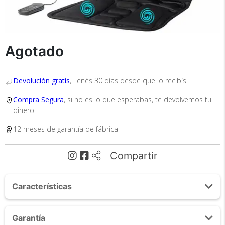
Agotado
Recibí el producto que esperabas o
te devolvemos tu dinero.
Devolución gratis
, Tenés 30 días desde que lo recibís.
Compra Segura
, si no es lo que esperabas, te devolvemos tu
En Bidcom te aseguramos recibir el producto
dinero.
que esperabas o te devolvemos el 100% de tu
12 meses de garantía de fábrica
dinero!
Compartir
Características
Este Asiento masajeador de coche portátil está
Garantía
diseñado con múltiples funciones para cualquier