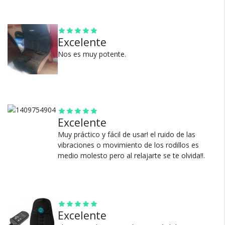
Función de terapia calor
Control remoto multifunción
Control de velocidad (alto o bajo)
Cambios y Devoluciones
Peso ligero y pliegues fáciles de manejar
Excelente
Contorno atractivo para adaptarse al asiento
Te damos 30 días de prueba.
Nos es muy potente.
Tela duradera llena de espuma suave y de buena
Si no es lo que esperabas, te devolvemos tu
calidad
dinero.
Excelente
Muy práctico y fácil de usar! el ruido de las
vibraciones o movimiento de los rodillos es
medio molesto pero al relajarte se te olvida!!.
¿Por qué estamos tan
seguros?
100% de calificaciones
Excelente
positivas en MercadoLibre.