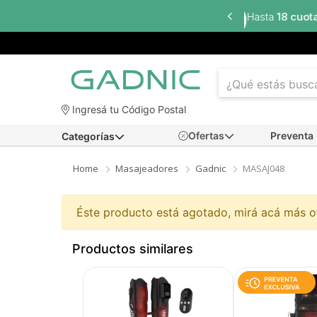
Hasta
18 cuotas sin interés
en seleccionados
Ingresá tu Código Postal
Ofertas
Preventa
Categorías
Home
Masajeadores
Gadnic
MASAJ048
Éste producto está agotado, mirá acá más 
Productos similares