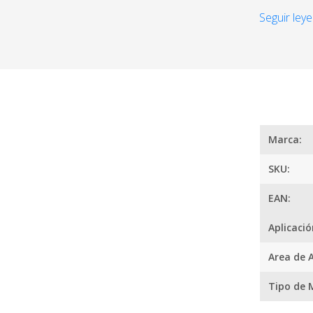
¿
Seguir leye
Dispositivo
puede alivi
disco, mala
edad
-Modo de us
primera lu
durante 5 
naturalmen
Marca:
SKU:
Arco de aju
Equipado c
EAN:
acupuntura
Puede usar
Aplicació
masajear s
Area de A
Tipo de 