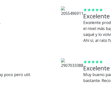
Excelente
.
Excelente prod
el nivel más ba
saqué y lo volv
Ahí sí, al rato 
brazos. Se me p
usé antes de d
cintura. El que
dolor me va a 
Excelente
desperté sin d
 poco pero util.
Muy bueno para
lo puse de vuel
bastante. Rec
recomiendo, co
Ver más