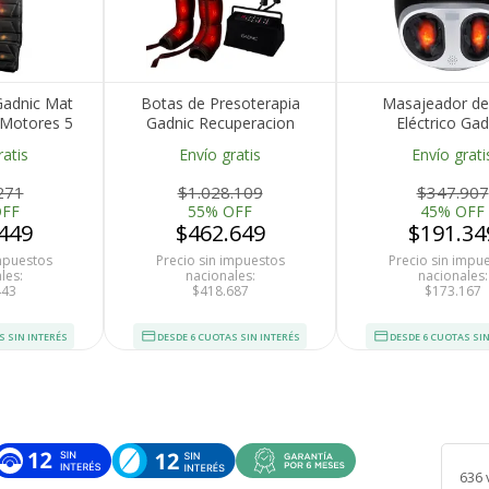
adnic Mat
Botas de Presoterapia
Masajeador de
Motores 5
Gadnic Recuperacion
Eléctrico Gad
a de Calor
Muscular 9 Niveles Piernas
Termoterapia 50W
ratis
Envío gratis
Envío grati
Cintura
Remoto 5 Modos
45C
271
$1.028.109
$347.907
OFF
55% OFF
45% OFF
449
$462.649
$191.34
impuestos
Precio sin impuestos
Precio sin impu
les:
nacionales:
nacionales:
443
$418.687
$173.167
S SIN INTERÉS
DESDE 6 CUOTAS SIN INTERÉS
DESDE 6 CUOTAS SIN
636 