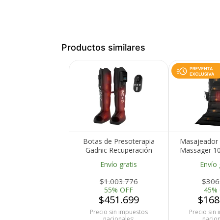
Productos similares
Medios de Pago
Botas de Presoterapia
Masajeador 
Gadnic Recuperación
Massager 10
Muscular Con Control
Modos Terap
Envío gratis
Envío 
Remoto
$1.003.776
$306
55% OFF
45%
$451.699
$168
Precio sin impuestos
Precio sin
nacionales:
nacion