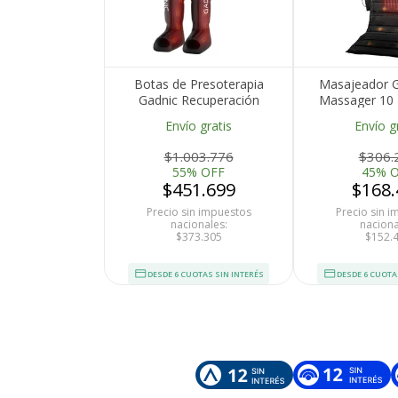
Botas de Presoterapia
Masajeador G
Gadnic Recuperación
Massager 10 
Muscular Con Control
Modos Terapi
Envío gratis
Envío g
Remoto
$1.003.776
$306.
55% OFF
45% 
$451.699
$168.
Precio sin impuestos
Precio sin 
nacionales:
naciona
$373.305
$152.
DESDE 6 CUOTAS SIN INTERÉS
DESDE 6 CUOTA