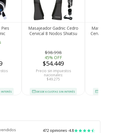
 Pies
Masajeador Gadnic Cedro
Masajeador Gadnic 
nic
Cervical 8 Nodos Shiatsu
Cervical y Lumbar 8 
 Control
Terapia de Calor 3 Niveles
Shiatsu Terapia de C
s
 Calor
Alivio Muscular
$98.998
$104.798
45% OFF
50% OFF
9
$54.449
$52.399
estos
Precio sin impuestos
Precio sin impuesto
nacionales:
nacionales:
$49.275
$43.305
 INTERÉS
DESDE 6 CUOTAS SIN INTERÉS
DESDE 6 CUOTAS SIN INT
vendidos
472 opiniones -
4.8