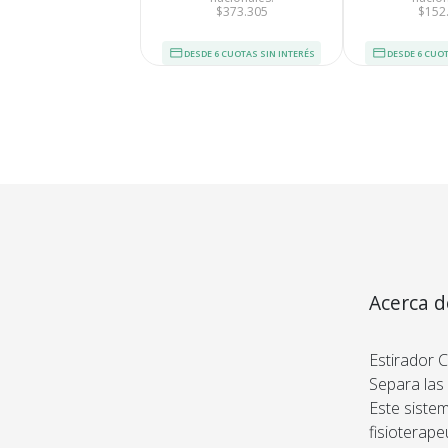
$373.305
$152
DESDE 6 CUOTAS SIN INTERÉS
DESDE 6 CUOT
Tu compra 
Cumplimos con los 
estándares de se
Nos avalan 14 a
trayectoria
Acerca 
Complet
Estirador C
Separa las 
Este sistem
fisioterape