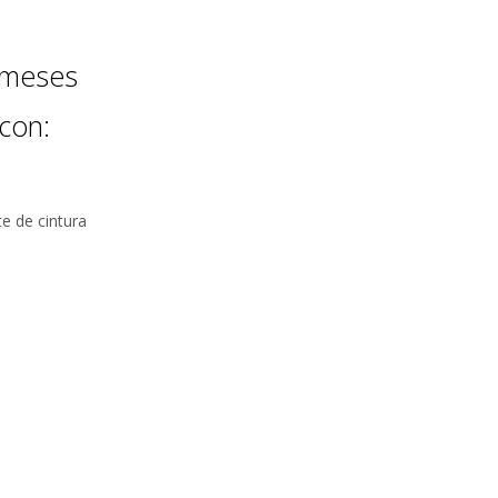
 meses
con:
te de cintura