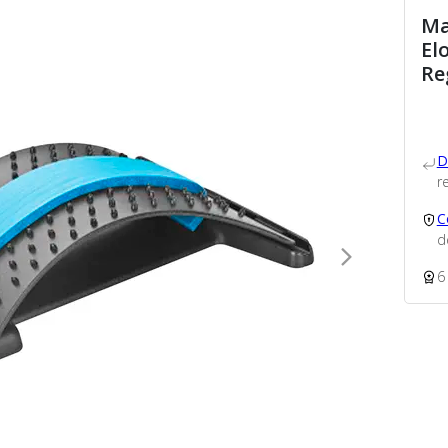
Ma
El
Re
D
re
C
d
6