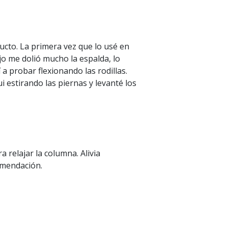
ucto. La primera vez que lo usé en
jo me dolió mucho la espalda, lo
í a probar flexionando las rodillas.
fui estirando las piernas y levanté los
asó el dolor de cintura al toque. Lo
ormir y pude descansar sin dolor de
 sabe lo que es despertarse con
entender. Dormí plácidamente, me
olor, pero antes de levantarme me
 relajar la columna. Alivia
ta para arrancar el día. Lo
omendación.
mprá sin dudar.