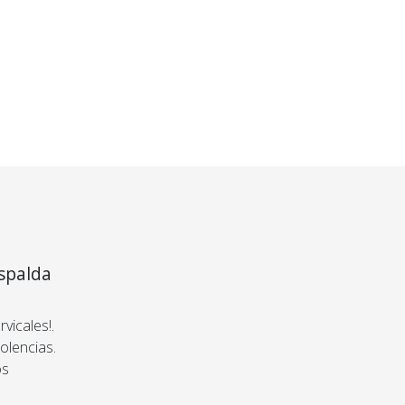
$49.275
$43.305
NTERÉS
DESDE 6 CUOTAS SIN INTERÉS
DESDE 6 CUOTAS SIN INTERÉS
ambios y
oluciones
 30 días de prueba.
lo que esperabas, te
vemos tu dinero.
spalda
vicales!.
olencias.
os