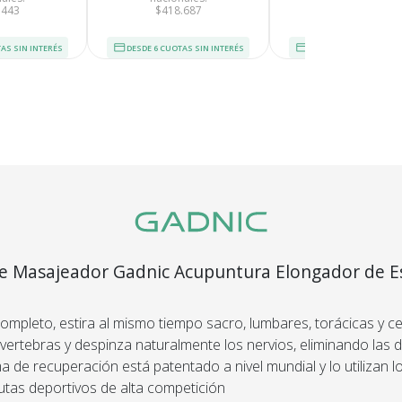
.443
$418.687
$173.167
AS SIN INTERÉS
DESDE 6 CUOTAS SIN INTERÉS
DESDE 6 CUOTAS SIN I
segura
Envío
C
Asegurado
Dev
más altos
Todos nuestros envíos
Te damos
guridad.
cuentan con seguro total.
Si no es 
ños de
devol
.
de Masajeador Gadnic Acupuntura Elongador de E
a Regulable
ompleto, estira al mismo tiempo sacro, lumbares, torácicas y cer
vertebras y despinza naturalmente los nervios, eliminando las d
a de recuperación está patentado a nivel mundial y lo utilizan l
utas deportivos de alta competición