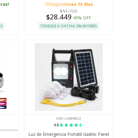
acute
oras!
Disponible
en 15 días
$51.725
$28.449
45% OFF
ÉS
DESDE 6 CUOTAS SIN INTERÉS
COD. LUZEME12
4.8
Luz de Emergencia Portátil Gadnic Panel