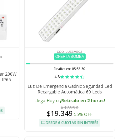
COD. LUZEME02
OFERTA BOMBA
es
Finaliza en:
05:56:29
lar 200W
4.8
r IP65
Luz De Emergencia Gadnic Seguridad Led
Recargable Automática 60 Leds
Llega Hoy o
¡Retiralo en 2 horas!
$42.998
ÉS
$19.349
55% OFF
DESDE 6 CUOTAS SIN INTERÉS