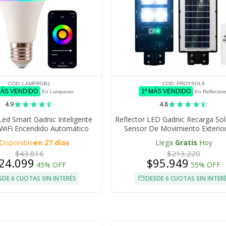
COD. LAMPRGB1
COD. PROYSOL9
MÁS VENDIDO
1º MÁS VENDIDO
En Lamparas
En Reflector
4.9
4.8
ed Smart Gadnic Inteligente
Reflector LED Gadnic Recarga So
iFi Encendido Automático
Sensor De Movimiento Exterio
Programable
Disponible
en 27 días
Llega
Gratis
Hoy
$43.816
$213.220
24.099
$95.949
45% OFF
55% OFF
SDE 6 CUOTAS SIN INTERÉS
DESDE 6 CUOTAS SIN INTER