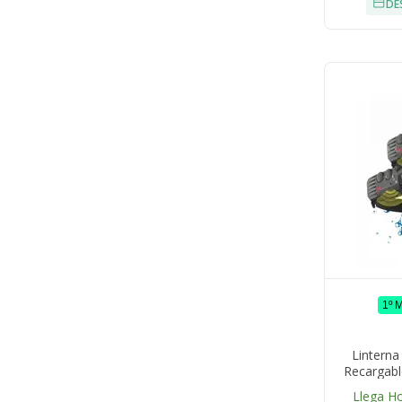
DE
1º 
Lintern
Recargab
Metros
Llega H