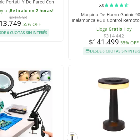
le Portátil Y De Pared Con
5.0
Batería Integrada
oy o
¡Retiralo en 2 horas!
Maquina De Humo Gadnic 9
$30.553
Inalambrica RGB Control Remoto 
13.749
55% OFF
Llega
Gratis
Hoy
SDE 6 CUOTAS SIN INTERÉS
$314.442
$141.499
55% OFF
DESDE 6 CUOTAS SIN INTER