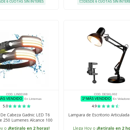
SDE 6 CUOTAS SIN INTERÉS
DESDE 6 CUOTAS SIN INTER
COD. LIN00168
COD. DESKL002
MÁS VENDIDO
1º MÁS VENDIDO
En Linternas
En Veladore
5.0
4.9
a De Cabeza Gadnic LED T6
Lampara de Escritorio Articulada
le 250 Lumenes Alcance 100
 USB IPX4 Bateria 18650
oy o
¡Retiralo en 2 horas!
Llega Hoy o
¡Retiralo en 2 h