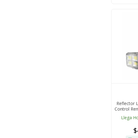
Reflector 
Control Re
Pa
Llega H
$