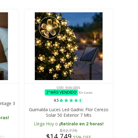
COD. GUILUZ01
1º MÁS VENDIDO
En Luces
4.5
intage 3
Guirnalda Luces Led Gadnic Flor Cerezo
Solar 50 Exterior 7 Mts
oras!
Llega Hoy o
¡Retiralo en 2 horas!
$32.776
$14.749
55% OFF