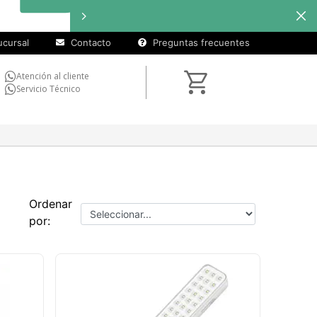
cuotas sin
interés
en
selecciona
cursal
Contacto
Preguntas frecuentes
Atención al cliente
Servicio Técnico
Ordenar
por: