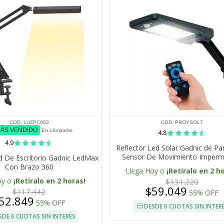
COD. LUZPC003
COD. PROYSOL7
MÁS VENDIDO
En Lámparas
4.8
4.9
Reflector Led Solar Gadnic de P
Sensor De Movimiento Imperm
 De Escritorio Gadnic LedMax
Con Brazo 360
Llega Hoy o
¡Retiralo en 2 h
oy o
¡Retiralo en 2 horas!
$131.220
$59.049
$117.442
55% OFF
52.849
55% OFF
DESDE 6 CUOTAS SIN INTER
SDE 6 CUOTAS SIN INTERÉS