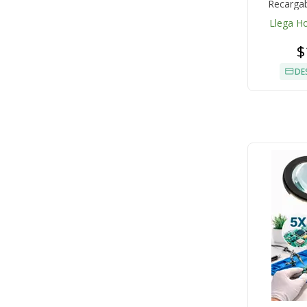
Recargab
Llega H
$
DE