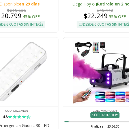
LED 8 Colores
Disponible
en 29 días
Llega Hoy o
¡Retiralo en 2 h
$219.635
$49.442
120.799
$22.249
45% OFF
55% OFF
SDE 6 CUOTAS SIN INTERÉS
DESDE 6 CUOTAS SIN INTER
COD. LUZEME01
COD. MAQHUM05
SÓLO POR HOY
4.8
Emergencia Gadnic 30 LED
Finaliza en:
23:56:29