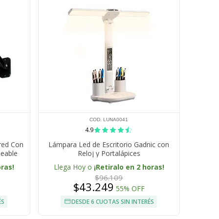
COD. LUNA0041
4.9
ared Con
Lámpara Led de Escritorio Gadnic con
eable
Reloj y Portalápices
oras!
Llega Hoy o
¡Retiralo en 2 horas!
$96.109
$43.249
55% OFF
ÉS
DESDE 6 CUOTAS SIN INTERÉS