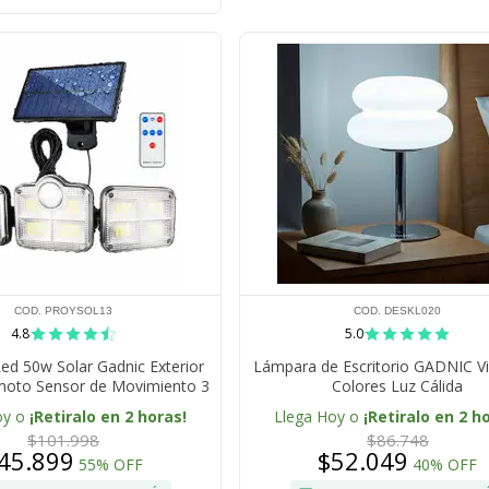
COD. PROYSOL13
COD. DESKL020
4.8
5.0
Led 50w Solar Gadnic Exterior
Lámpara de Escritorio GADNIC V
moto Sensor de Movimiento 3
Colores Luz Cálida
neles Ultra Potentes
oy o
¡Retiralo en 2 horas!
Llega Hoy o
¡Retiralo en 2 h
$101.998
$86.748
45.899
$52.049
55% OFF
40% OFF