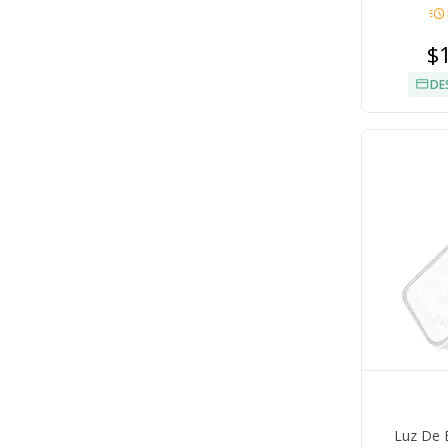
acute
$
DE
Luz De 