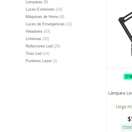
Lamparas
(8)
Luces Exteriores
(10)
Máquinas de Humo
(8)
Luces de Emergencias
(11)
Veladores
(43)
Linternas
(32)
Reflectores Led
(25)
Tiras Led
(14)
Punteros Laser
(1)
1º 
Lámpara Led
Llega H
$
DE