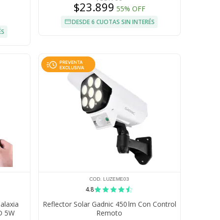
$23.899
55% OFF
DESDE 6 CUOTAS SIN INTERÉS
ÉS
COD. LUZEME03
4.8
alaxia
Reflector Solar Gadnic 450 lm Con Control
ED 5W
Remoto