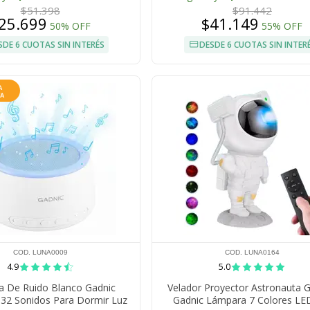
$51.398
$91.442
25.699
$41.149
50% OFF
55% OFF
SDE 6 CUOTAS SIN INTERÉS
DESDE 6 CUOTAS SIN INTER
COD. LUNA0009
COD. LUNA0164
4.9
5.0
a De Ruido Blanco Gadnic
Velador Proyector Astronauta G
 32 Sonidos Para Dormir Luz
Gadnic Lámpara 7 Colores L