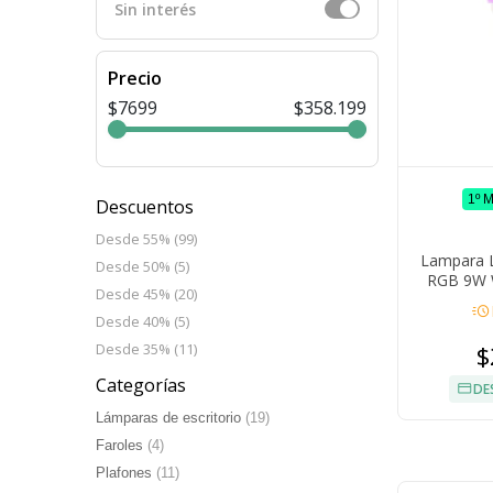
Sin interés
Precio
$7699
$358.199
1º 
Descuentos
Desde 55% (99)
Lampara L
Desde 50% (5)
RGB 9W W
Desde 45% (20)
acute
Desde 40% (5)
$
Desde 35% (11)
Categorías
DE
Lámparas de escritorio
(19)
Faroles
(4)
Plafones
(11)