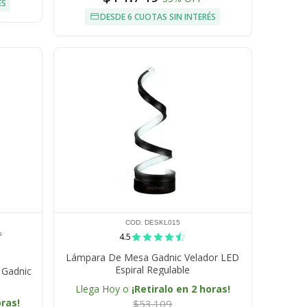
ÉS
DESDE 6 CUOTAS SIN INTERÉS
COD. DESKL015
s
4.5
Lámpara De Mesa Gadnic Velador LED
Espiral Regulable
 Gadnic
Llega Hoy o
¡Retiralo en 2 horas!
oras!
$53.109