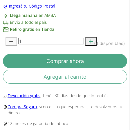
Ingresá tu Código Postal
×
Medios de Pago
Llega mañana
en AMBA
Envío a todo el país
Retiro gratis
en Tienda
(4 disponibles)
Comprar ahora
Agregar al carrito
Recibí el producto que esperabas o
te devolvemos tu dinero.
Devolución gratis
, Tenés 30 días desde que lo recibís.
Compra Segura
, si no es lo que esperabas, te devolvemos tu
En Bidcom te aseguramos recibir el producto
dinero.
que esperabas o te devolvemos el 100% de tu
dinero!
12 meses de garantía de fábrica