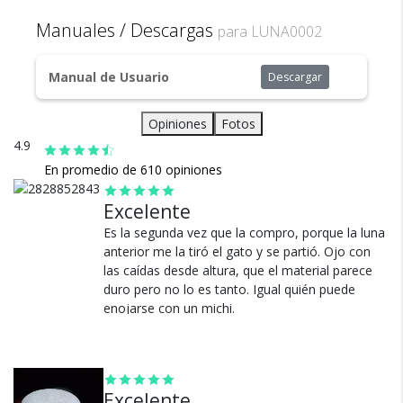
en miniatura. Le encantará tener éste velador en su casa.
Tiempo de uso: hasta 12 horas
Todos nuestros envíos
Manuales / Descargas
para LUNA0002
Voltaje: 5v
cuentan con seguro total.
Su soporte de madera, batería recargable y 16 modos de luz
Diámetro: 18cm
la diferencia de todas las lámparas del mercado.
Manual de Usuario
Descargar
Peso: 230gr
Éstas lámparas eco-friendly son construidas con materiales
Opiniones
Fotos
4.9
En promedio de 610 opiniones
Cambios y Devoluciones
Excelente
Es la segunda vez que la compro, porque la luna
Te damos 30 días de prueba.
anterior me la tiró el gato y se partió. Ojo con
Si no es lo que esperabas, te devolvemos tu
las caídas desde altura, que el material parece
dinero.
duro pero no lo es tanto. Igual quién puede
enojarse con un michi.
Ver más
Excelente