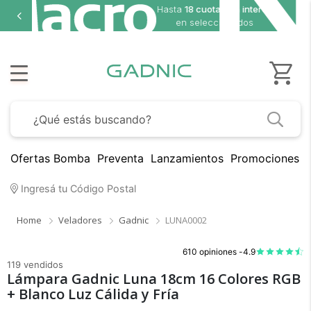
ta
18 cuotas sin interés
en seleccionados
Ofertas Bomba
Preventa
Lanzamientos
Promociones B
Ingresá tu Código Postal
Home
Veladores
Gadnic
LUNA0002
610 opiniones -
4.9
119 vendidos
Lámpara Gadnic Luna 18cm 16 Colores RGB
+ Blanco Luz Cálida y Fría