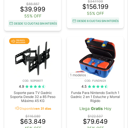
$347.109
$88.887
$156.199
$39.999
55% OFF
55% OFF
DESDE 6 CUOTAS SIN INTERÉS
DESDE 12 CUOTAS SIN INTERÉS
1 modelos
COD. SOP00077
COD. FUNDNI2X
4.9
4.5
Soporte para TV Gadnic
Funda Para Nintendo Switch 1
Soporta Desde 32 a 85 Peso
Gadnic 2 en 1 Estuche y Morral
Máximo 45 KG
Rígido
acute
Llega
Gratis
Hoy
Disponible
en 31 días
$116.089
$122.537
$63.849
$79.649