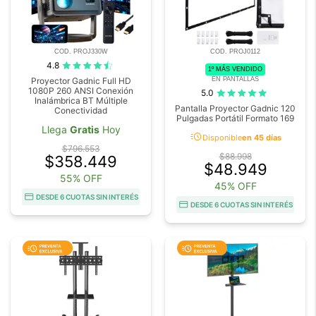
COD. PROJ330W
COD. PROJ0112
4.8
1º MÁS VENDIDO
EN PANTALLAS
Proyector Gadnic Full HD
1080P 260 ANSI Conexión
5.0
Inalámbrica BT Múltiple
Pantalla Proyector Gadnic 120
Conectividad
Pulgadas Portátil Formato 169
Llega
Gratis
Hoy
acute
Disponible
en 45 días
$796.553
$88.998
$358.449
$48.949
55% OFF
45% OFF
DESDE 6 CUOTAS SIN INTERÉS
DESDE 6 CUOTAS SIN INTERÉS