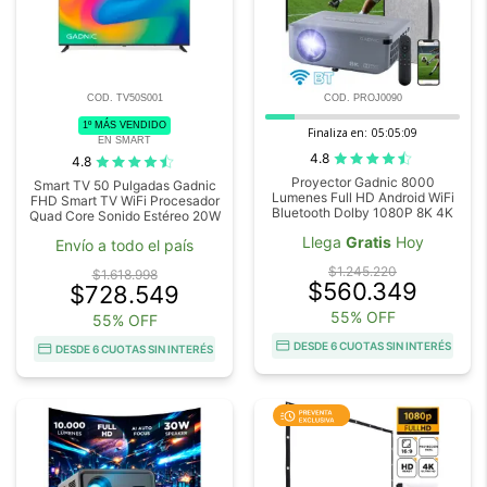
COD. TV50S001
COD. PROJ0090
1º MÁS VENDIDO
Finaliza en:
05:05:09
EN SMART
4.8
4.8
Proyector Gadnic 8000
Smart TV 50 Pulgadas Gadnic
Lumenes Full HD Android WiFi
FHD Smart TV WiFi Procesador
Bluetooth Dolby 1080P 8K 4K
Quad Core Sonido Estéreo 20W
Llega
Gratis
Hoy
Envío a todo el país
$1.245.220
$1.618.998
$560.349
$728.549
55% OFF
55% OFF
DESDE 6 CUOTAS SIN INTERÉS
DESDE 6 CUOTAS SIN INTERÉS