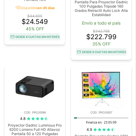
Pantalla Para Proyector Gadnic
100 Pulgadas Tripode 160
acute
Disponible
en 45 días
Grados Retractil Auto Lock Alta
Estabilidad
$44.635
$24.549
Envío a todo el país
45% OFF
$342.768
$222.799
DESDE 6 CUOTAS SIN INTERÉS
35% OFF
DESDE 6 CUOTAS SIN INTERÉS
COD. PROJ0096
COD. PROJ0007
4.8
Finaliza en:
23:05:09
Proyector Gadnic Luminous Pro
4.9
6200 Lúmens Full HD Altavoz
Pantalla 50 a 120 Pulgadas