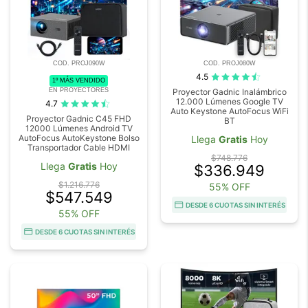
COD. PROJ090W
COD. PROJ080W
4.5
1º MÁS VENDIDO
EN PROYECTORES
Proyector Gadnic Inalámbrico
12.000 Lúmenes Google TV
4.7
Auto Keystone AutoFocus WiFi
Proyector Gadnic C45 FHD
BT
12000 Lúmenes Android TV
AutoFocus AutoKeystone Bolso
Llega
Gratis
Hoy
Transportador Cable HDMI
$748.776
Llega
Gratis
Hoy
$336.949
$1.216.776
55% OFF
$547.549
DESDE 6 CUOTAS SIN INTERÉS
55% OFF
DESDE 6 CUOTAS SIN INTERÉS