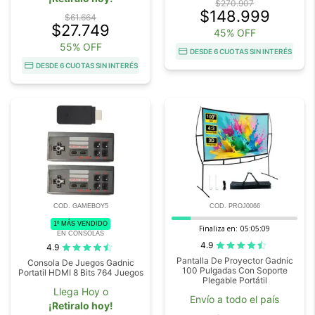
$270.907
$148.999
$61.664
$27.749
45% OFF
55% OFF
DESDE 6 CUOTAS SIN INTERÉS
DESDE 6 CUOTAS SIN INTERÉS
COD. GAMEBOY5
COD. PROJ0066
1º MÁS VENDIDO
Finaliza en:
05:05:09
EN CONSOLAS
4.9
4.9
Pantalla De Proyector Gadnic
Consola De Juegos Gadnic
100 Pulgadas Con Soporte
Portatil HDMI 8 Bits 764 Juegos
Plegable Portátil
Llega Hoy o
Envío a todo el país
¡Retiralo hoy!