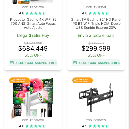
COD. PROJ100W
COD. TV32S001
4.8
4.8
Proyector Gadnic 4K WiFi Bt
Smart TV Gadnic 32” HD Panel
700 ANSI Smart Auto Focus
IPS BT WiFi Triple HDMI Doble
Auto Ajuste
USB Sonido Estéreo 20W
Llega
Gratis
Hoy
Envío a todo el país
$1.520.998
$665.776
$684.449
$299.599
55% OFF
55% OFF
DESDE 6 CUOTAS SIN INTERÉS
DESDE 6 CUOTAS SIN INTERÉS
COD. PROJ600W
COD. SOP00079
4.8
4.9