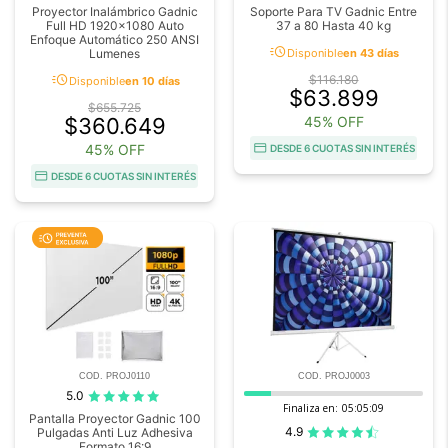
Proyector Inalámbrico Gadnic
Soporte Para TV Gadnic Entre
Full HD 1920x1080 Auto
37 a 80 Hasta 40 kg
Enfoque Automático 250 ANSI
acute
Lumenes
Disponible
en 43 días
acute
$116.180
Disponible
en 10 días
$63.899
$655.725
$360.649
45% OFF
45% OFF
DESDE 6 CUOTAS SIN INTERÉS
DESDE 6 CUOTAS SIN INTERÉS
COD. PROJ0110
COD. PROJ0003
5.0
Finaliza en:
05:05:09
Pantalla Proyector Gadnic 100
4.9
Pulgadas Anti Luz Adhesiva
Formato 16:9