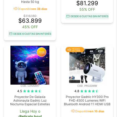
Hasta 50 kg
$81.299
acute
Disponible
en 38 días
55% OFF
$116.180
DESDE 6 CUOTAS SIN INTERÉS
$63.899
45% OFF
DESDE 6 CUOTAS SIN INTERÉS
COD. LUNA0057
COD. PROJ200W
4.5
4.8
Proyector De Galaxia
Proyector Gadnic HY300 Pro
Astronauta Gadnic Luz
FHD 4500 Lumenes WiFi
Nocturna Espacial Estrellas
Bluetooth Android 11 HDMI USB
acute
Llega Hoy o
Disponible
en 10 días
¡Retiralo hoy!