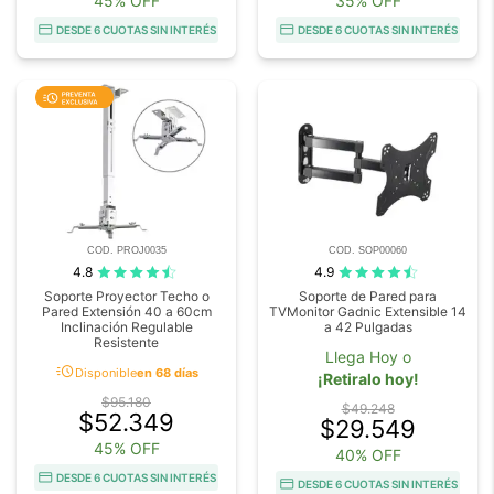
45% OFF
35% OFF
DESDE 6 CUOTAS SIN INTERÉS
DESDE 6 CUOTAS SIN INTERÉS
COD. PROJ0035
COD. SOP00060
4.8
4.9
Soporte Proyector Techo o
Soporte de Pared para
Pared Extensión 40 a 60cm
TVMonitor Gadnic Extensible 14
Inclinación Regulable
a 42 Pulgadas
Resistente
Llega Hoy o
acute
Disponible
en 68 días
¡Retiralo hoy!
$95.180
$49.248
$52.349
$29.549
45% OFF
40% OFF
DESDE 6 CUOTAS SIN INTERÉS
DESDE 6 CUOTAS SIN INTERÉS