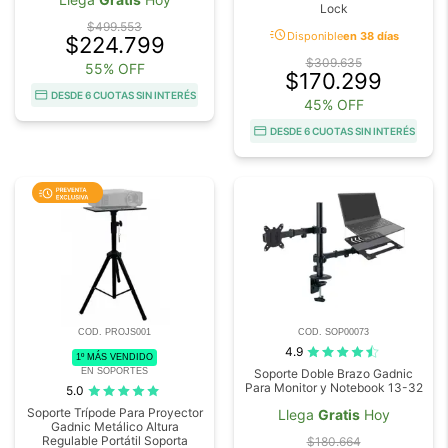
Lock
$499.553
acute
Disponible
en 38 días
$224.799
$309.635
55% OFF
$170.299
DESDE 6 CUOTAS SIN INTERÉS
45% OFF
DESDE 6 CUOTAS SIN INTERÉS
COD. PROJS001
COD. SOP00073
4.9
1º MÁS VENDIDO
EN SOPORTES
Soporte Doble Brazo Gadnic
Para Monitor y Notebook 13-32
5.0
Soporte Trípode Para Proyector
Llega
Gratis
Hoy
Gadnic Metálico Altura
Regulable Portátil Soporta
$180.664