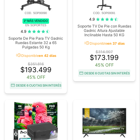
COD. SOP00090
COD. SOP00091
4.9
1º MÁS VENDIDO
EN SOPORTES
Soporte TV De Pie con Ruedas
Gadnic Altura Ajustable
4.9
Inclinable Hasta 50 KG
Soporte De Pie Para TV Gadnic
acute
Ruedas Estante 32 a 65
Disponible
en 37 días
Pulgadas 50 Kg
$314.907
acute
Disponible
en 42 días
$173.199
$351.816
45% OFF
$193.499
DESDE 6 CUOTAS SIN INTERÉS
45% OFF
DESDE 6 CUOTAS SIN INTERÉS