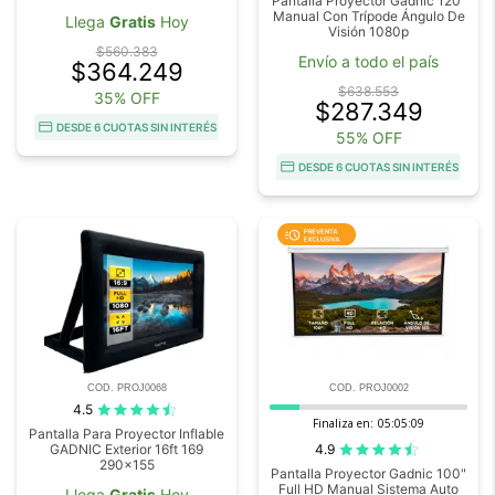
Pantalla Proyector Gadnic 120"
Manual Con Trípode Ángulo De
Llega
Gratis
Hoy
Visión 1080p
$560.383
Envío a todo el país
$364.249
$638.553
35% OFF
$287.349
DESDE 6 CUOTAS SIN INTERÉS
55% OFF
DESDE 6 CUOTAS SIN INTERÉS
COD. PROJ0068
COD. PROJ0002
4.5
Finaliza en:
05:05:09
Pantalla Para Proyector Inflable
4.9
GADNIC Exterior 16ft 169
290x155
Pantalla Proyector Gadnic 100"
Full HD Manual Sistema Auto
Llega
Gratis
Hoy