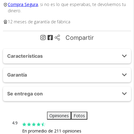
Compra Segura
, si no es lo que esperabas, te devolvemos tu
dinero.
12 meses de garantía de fábrica
Tu compra segura
Cumplimos con los más altos estándares de
Compartir
seguridad. Nos avalan 14 años de
trayectoria.
Características
Material del revestimiento: Poliéster
Garantía
Tipo de Mochilas: Libro de papel
Tipo de cierre: Cremallera & pestillo
1 AÑO
Compartimiento interior Notebook
Se entrega con
Puerto USB incluido
Envío
Capacidad 26L
Mochila SouthPort By GADNIC x 1
Asegurado
Medidas: 39cmx26cm18cm
Opiniones
Fotos
Género Unisex
Todos nuestros envíos
4.9
Ideal para Notebooks
cuentan con seguro total.
Costuras reforzadas.
En promedio de 211 opiniones