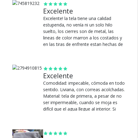
Diseño resistente
Excelente
Bolsillo delantero
Colores: Azul O gris
Excelente! la tela tiene una calidad
Unisex
estupenda, no venía ni un solo hilo
suelto, los cierres son de metal, las
lineas de color marron a los costados y
en las tiras de enfrente estan hechas de
Cambios y Devoluciones
un tipo cuerina que también se la ve
resistente (lo digo porque la vengo
Te damos 30 días de prueba.
arrastrando de una forma y todavía no
Si no es lo que esperabas, te devolvemos tu
se descascaró) por dentro está
dinero.
Excelente
reforzada y las tiras de la mochila
también aguantan una locura. Un detalle
Comodidad: impecable, cómoda en todo
no menor es que la textura tanto de la
sentido. Liviana, con correas acolchadas.
tela, como las tiras de enfrente que
Material: tela de primera, a pesar de no
cierran, como los imanes tienen textura,
ser impermeable, cuando se moja es
se que es un detalle irrelevante, pero
difícil que el agua llegue al interior. Si
aporta a mostrar el nivel de calidad de
estas buscando una mochila de calidad y
los materiales. Por otra parte es super
a buen precio, no lo dudes.
¿Por qué estamos tan
espaciosa, como se puede ver en las
seguros?
Ver más
fotos que saqué entra hasta un