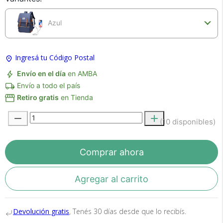
Azul
Ingresá tu Código Postal
Envío en el día
en AMBA
Envío a todo el país
Retiro gratis
en Tienda
Recibí el producto que esperabas o
te devolvemos tu dinero.
(10 disponibles)
En Bidcom te aseguramos recibir el producto
Comprar ahora
que esperabas o te devolvemos el 100% de tu
dinero!
Agregar al carrito
Devolución gratis
, Tenés 30 días desde que lo recibís.