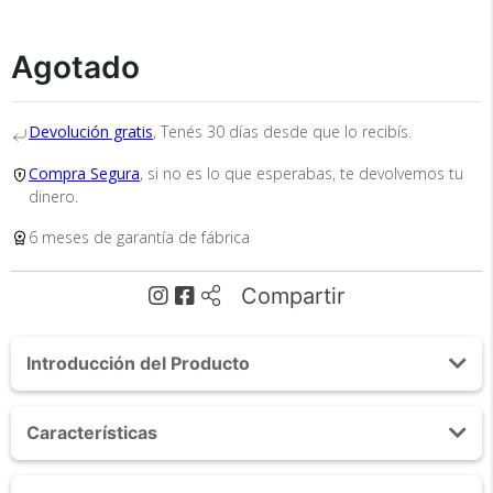
Agotado
Devolución gratis
, Tenés 30 días desde que lo recibís.
Recibí el producto que esperabas o
Compra Segura
, si no es lo que esperabas, te devolvemos tu
te devolvemos tu dinero.
dinero.
6 meses de garantía de fábrica
En Bidcom te aseguramos recibir el producto
Compartir
que esperabas o te devolvemos el 100% de tu
dinero!
Introducción del Producto
Acerca de Mini Teclado Inalámbrico
Características
El SMTV0006 es un control remoto inalámbrico con receptor
Nano USB. Cuenta con Touchpad incorporado, control de
Touchpad incorporado