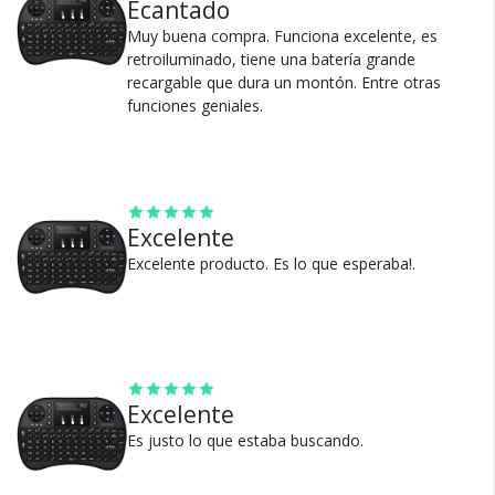
Ecantado
Muy buena compra. Funciona excelente, es
retroiluminado, tiene una batería grande
recargable que dura un montón. Entre otras
funciones geniales.
Cambios y Devoluciones
Te damos 30 días de prueba.
Si no es lo que esperabas, te devolvemos tu
dinero.
Excelente
Excelente producto. Es lo que esperaba!.
¿Por qué estamos tan
Excelente
seguros?
Es justo lo que estaba buscando.