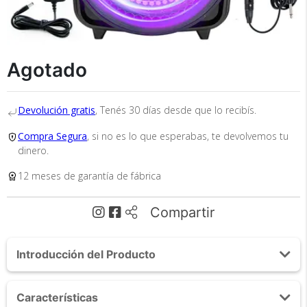
Agotado
Devolución gratis
, Tenés 30 días desde que lo recibís.
Recibí el producto que esperabas o
te devolvemos tu dinero.
Compra Segura
, si no es lo que esperabas, te devolvemos tu
dinero.
12 meses de garantía de fábrica
En Bidcom te aseguramos recibir el producto
Compartir
que esperabas o te devolvemos el 100% de tu
dinero!
Introducción del Producto
Acerca de Parlante Gadnic Live Studio XBS11
Características
Bluetooth 2500w Función Karaoke