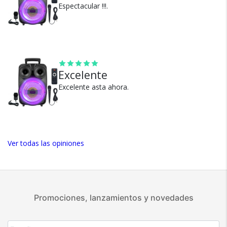
Espectacular !!!.
100% de calificaciones
positivas en MercadoLibre.
5 estrellas de 5 en Google.
5 estrellas de 5 en Facebook.
Excelente
Más de 15.000 comentarios
positivos en todos nuestros
Excelente asta ahora.
productos.
Seguro de cobertura en tus
envíos.
Garantía oficial y directa con
Ver todas las opiniones
nosotros.
Promociones, lanzamientos y novedades