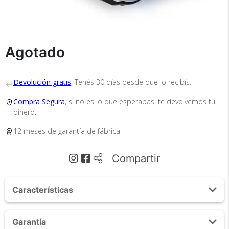
Cumplimos con los más altos estándares de
seguridad. Nos avalan 14 años de
trayectoria.
Agotado
Devolución gratis
, Tenés 30 días desde que lo recibís.
Compra Segura
, si no es lo que esperabas, te devolvemos tu
dinero.
Envío
Asegurado
12 meses de garantía de fábrica
Todos nuestros envíos
Compartir
cuentan con seguro total.
Características
Lúmenes: 4000 Lumens
Garantía
Wifi