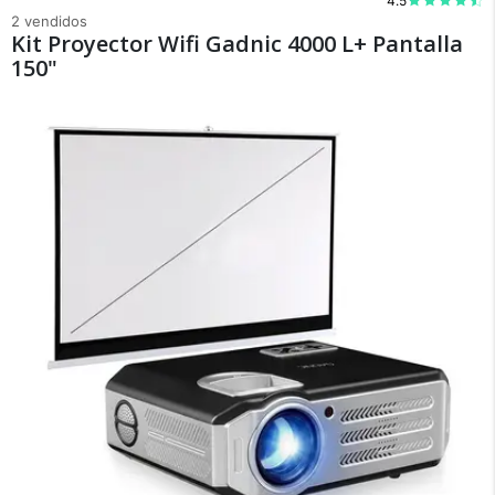
4.5
2 vendidos
Kit Proyector Wifi Gadnic 4000 L+ Pantalla
150"
Recibí el producto que esperabas o
te devolvemos tu dinero.
En Bidcom te aseguramos recibir el producto
que esperabas o te devolvemos el 100% de tu
dinero!
Tu compra segura