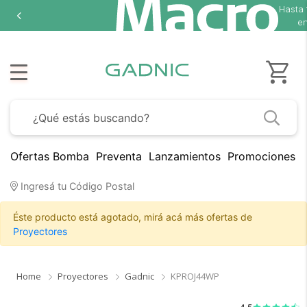
Hasta
en
Ofertas Bomba
Preventa
Lanzamientos
Promociones B
Ingresá tu Código Postal
×
Medios de Pago
Éste producto está agotado, mirá acá más ofertas de
Proyectores
Home
Proyectores
Gadnic
KPROJ44WP