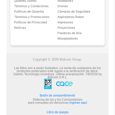
Apta para todo tipo de proyector 3.81mts
Quiénes Somos
Notebooks
5 estrellas de 5 en Facebook.
150 Pulgadas
Términos y Condiciones
Drones
Angulo de visión 160°
Políticas de Garantía
Cámaras de Seguridad
Más de 15.000 comentarios
Términos y Promociones
Formato 4:3
Aspiradoras Robot
positivos en todos nuestros
Políticas de Privacidad
Impresoras
Retráctil
productos.
Noticias
Proyectores
Caja de metal con diseño para ser colgada del techo
Seguro de cobertura en tus
Freidoras de Aire
o amurada a la pared
envíos.
Masajeadores
Sistema Auto Lock para que quede expandida sin
Garantía oficial y directa con
riesgo a ser retrotraída
nosotros.
Posibilidad de colgar en cualquier pared o techo
Peso: 11kg
Copyright © 2026 Bidcom Group.
Area de proyección: Largo 131" (332 Cm) x Alto 74"
(188 Cm)
Las fotos son a modo ilustrativo. La venta de cualquiera de los
productos publicados está sujeta a la verificación de stock.
Gadnic Tecnología novedosa.
Última actualización:
7/8/2026
by
Bidcom S.R.L.
Botón de arrepentimiento
Defensa de las y los Consumidores
para consultas y/o denuncias
ingrese aquí
Libro de quejas