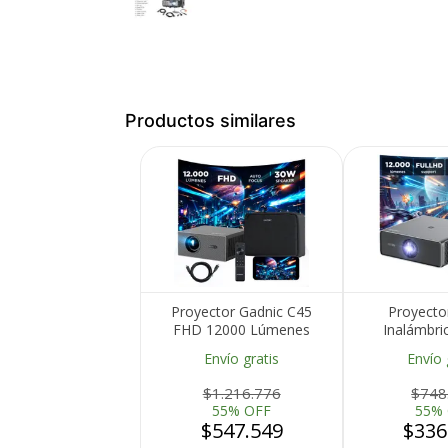
Productos similares
Medios de Pago
Proyector Gadnic C45
Proyecto
FHD 12000 Lúmenes
Inalámbri
Android TV AutoFocus
Lúmenes Goo
Envío gratis
Envío 
AutoKeystone Bolso
Keystone Aut
Transportador Cable
B
$1.216.776
$748
HDMI
55% OFF
55%
$547.549
$336