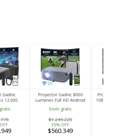
r Gadnic
Proyector Gadnic 8000
Proyector Gadnic F
co 12.000
Lumenes Full HD Android
1080P 260 ANSI Co
gle TV Auto
WiFi Bluetooth Dolby
Inalámbrica BT Múl
gratis
Envío gratis
Envío gratis
oFocus WiFi
1080P 8K 4K
Conectividad
Recibí el p
T
.776
$1.245.220
$796.553
que espera
 OFF
55% OFF
55% OFF
.949
$560.349
$358.449