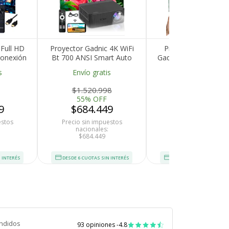
 Full HD
Proyector Gadnic 4K WiFi
Proyector Inalámbr
onexión
Bt 700 ANSI Smart Auto
Gadnic Full HD 1920
últiple
Focus Auto Ajuste
Auto Enfoque Automá
s
Envío gratis
Envío gratis
ad
250 ANSI Lumene
$1.520.998
$655.725
55% OFF
45% OFF
9
$684.449
$360.649
estos
Precio sin impuestos
Precio sin impuesto
nacionales:
nacionales:
$684.449
$360.649
 INTERÉS
DESDE 6 CUOTAS SIN INTERÉS
DESDE 6 CUOTAS SIN INT
ndidos
93 opiniones -
4.8