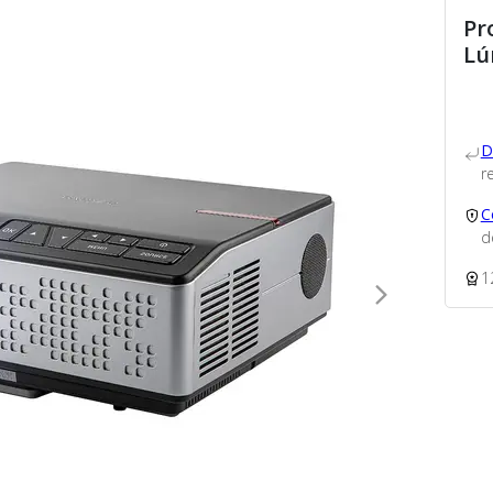
Pr
Lú
D
re
C
d
1