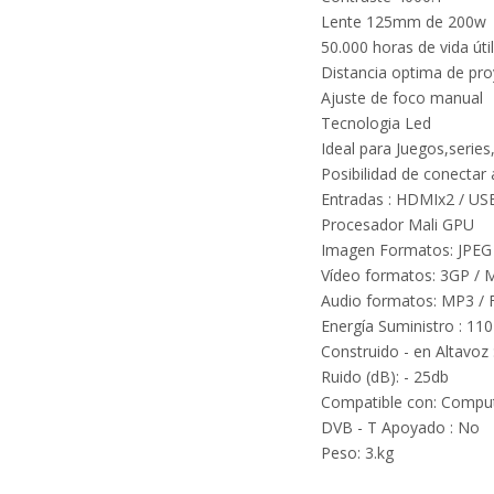
Lente 125mm de 200w
50.000 horas de vida úti
Distancia optima de pr
Ajuste de foco manual
Tecnologia Led
Ideal para Juegos,series
Posibilidad de conectar
Entradas : HDMIx2 / USB
Procesador Mali GPU
Imagen Formatos: JPEG 
Vídeo formatos: 3GP / 
Audio formatos: MP3 / 
Energía Suministro : 110
Construido - en Altavoz :
Ruido (dB): - 25db
Compatible con: Comput
DVB - T Apoyado : No
Peso: 3.kg