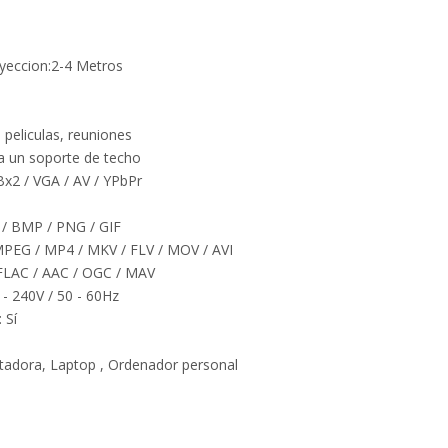
l
oyeccion:2-4 Metros
, peliculas, reuniones
 a un soporte de techo
x2 / VGA / AV / YPbPr
/ BMP / PNG / GIF
MPEG / MP4 / MKV / FLV / MOV / AVI
FLAC / AAC / OGC / MAV
 - 240V / 50 - 60Hz
 Sí
adora, Laptop , Ordenador personal