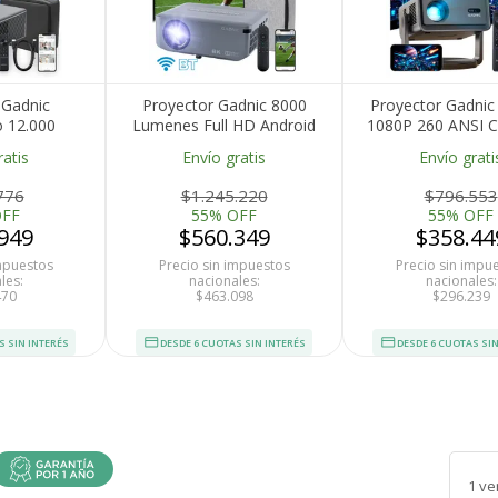
 Gadnic
Proyector Gadnic 8000
Proyector Gadnic
o 12.000
Lumenes Full HD Android
1080P 260 ANSI C
le TV Auto
WiFi Bluetooth Dolby
Inalámbrica BT M
ratis
Envío gratis
Envío grati
Focus WiFi
1080P 8K 4K
Conectivid
776
$1.245.220
$796.553
OFF
55% OFF
55% OFF
949
$560.349
$358.44
impuestos
Precio sin impuestos
Precio sin impu
les:
nacionales:
nacionales:
470
$463.098
$296.239
S SIN INTERÉS
DESDE 6 CUOTAS SIN INTERÉS
DESDE 6 CUOTAS SIN
1 ve