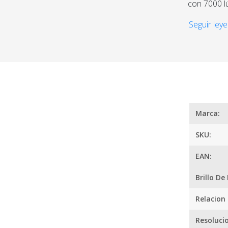
con 7000 l
intuitivo, 
Seguir leye
Posee una 
cualquier 
Una latenc
a fotogram
¿
2 y aliment
Marca:
SKU:
EAN:
Brillo De
Relacion
Resoluci