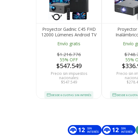
Proyector Gadnic C45 FHD
Proyector
12000 Lúmenes Android TV
Inalámbric
AutoFocus AutoKeystone
Lúmenes Goog
Envío gratis
Envío g
Bolso Transportador Cable
Keystone Auto
HDMI
BT
$1.216.776
$748.
55% OFF
55% 
$547.549
$336.
Precio sin impuestos
Precio sin 
nacionales:
naciona
$547.549
$278.
DESDE 6 CUOTAS SIN INTERÉS
DESDE 6 CUOTA