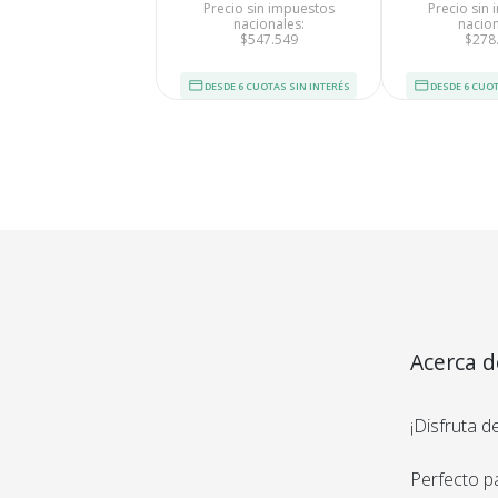
Precio sin impuestos
Precio sin
nacionales:
nacion
$547.549
$278
DESDE 6 CUOTAS SIN INTERÉS
DESDE 6 CUOT
Tu compra 
Acerca d
USB VG
Cumplimos con los 
estándares de se
¡Disfruta d
Nos avalan 14 a
trayectoria
Perfecto p