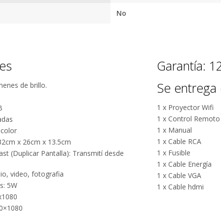
Facebook.
tus envíos.
No
Garantía
oficial y
directa con
nosotros.
nes
Garantía: 
Se entrega 
nes de brillo.
1 x Proyector Wifi
B
1 x Control Remoto (
adas
1 x Manual
 color
1 x Cable RCA
 32cm x 26cm x 13.5cm
1 x Fusible
st (Duplicar Pantalla): Transmití desde
1 x Cable Energía
o, video, fotografia
1 x Cable VGA
es: 5W
1 x Cable hdmi
x1080
20×1080