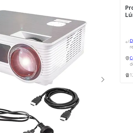
Pr
Lú
D
re
C
d
1