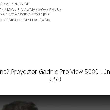
/ BMP / PNG / GIF
MP4 / MKV / FLV / WMV / MOV / RMVB /
 / H.264 / XVID / H.263 / JPEG
 MP2 / MP3 / PCM / FLAC / WMA
ona? Proyector Gadnic Pro View 5000 L
USB