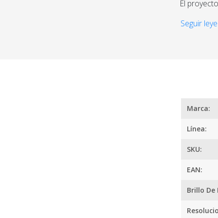
El proyecto
sus 5000 l
Seguir leye
película co
Podrás repr
1280x800, 
Pc’s, DVDs 
diversión.
¿
Posee dos 
Marca:
extraibles
Línea:
SKU:
EAN:
Brillo De
Resoluci