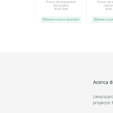
Precio sin impuestos
Precio sin
nacionales:
nacion
$547.549
$301
DESDE 6 CUOTAS SIN INTERÉS
DESDE 6 CUOT
Tu compra 
Acerca d
USB
Cumplimos con los 
estándares de se
Lleva la pr
Nos avalan 14 a
proyector 
trayectoria