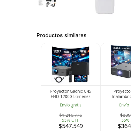
Productos similares
Medios de Pago
Proyector Gadnic C45
Proyecto
FHD 12000 Lúmenes
Inalámbri
Android TV AutoFocus
Lúmenes Goo
Envío gratis
Envío 
AutoKeystone Bolso
Keystone Aut
Transportador Cable
B
$1.216.776
$809
HDMI
55% OFF
55%
$547.549
$364