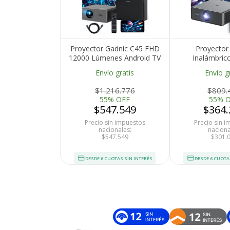
Proyector Gadnic C45 FHD
Proyector
12000 Lúmenes Android TV
Inalámbric
AutoFocus AutoKeystone
Lúmenes Goog
Envío gratis
Envío g
Bolso Transportador Cable
Keystone Auto
HDMI
BT
$1.216.776
$809.
55% OFF
55% 
$547.549
$364.
Precio sin impuestos
Precio sin 
nacionales:
naciona
$547.549
$301.
DESDE 6 CUOTAS SIN INTERÉS
DESDE 6 CUOTA