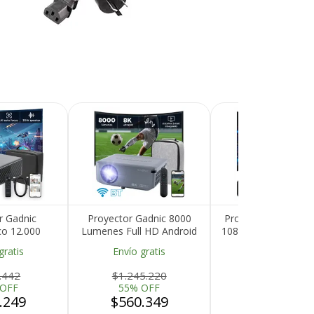
r Gadnic
Proyector Gadnic 8000
Proyector Gadnic F
co 12.000
Lumenes Full HD Android
1080P 260 ANSI Co
gle TV Auto
WiFi Bluetooth Dolby
Inalámbrica BT Múl
gratis
Envío gratis
Envío gratis
oFocus WiFi
1080P 8K 4K
Conectividad
Recibí el p
T
.442
$1.245.220
$796.553
que espera
 OFF
55% OFF
55% OFF
.249
$560.349
$358.449