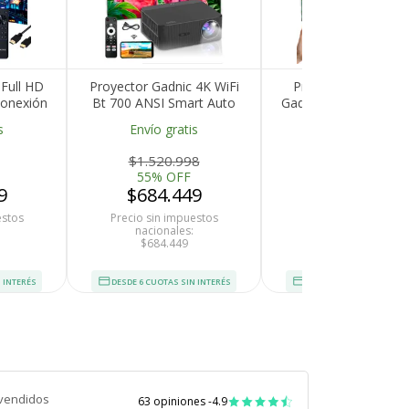
 Full HD
Proyector Gadnic 4K WiFi
Proyector Inalámbr
onexión
Bt 700 ANSI Smart Auto
Gadnic Full HD 1920
últiple
Focus Auto Ajuste
Auto Enfoque Automá
s
Envío gratis
Envío gratis
ad
250 ANSI Lumene
$1.520.998
$655.725
55% OFF
45% OFF
9
$684.449
$360.649
estos
Precio sin impuestos
Precio sin impuesto
nacionales:
nacionales:
$684.449
$360.649
 INTERÉS
DESDE 6 CUOTAS SIN INTERÉS
DESDE 6 CUOTAS SIN INT
vendidos
63 opiniones -
4.9