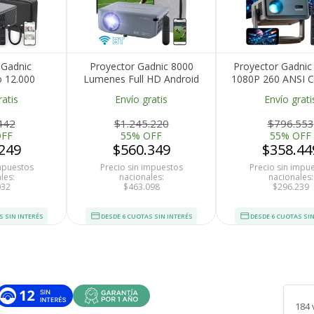
 Gadnic
Proyector Gadnic 8000
Proyector Gadnic
o 12.000
Lumenes Full HD Android
1080P 260 ANSI C
le TV Auto
WiFi Bluetooth Dolby
Inalámbrica BT M
ratis
Envío gratis
Envío grati
Focus WiFi
1080P 8K 4K
Conectivid
442
$1.245.220
$796.553
OFF
55% OFF
55% OFF
249
$560.349
$358.44
impuestos
Precio sin impuestos
Precio sin impu
les:
nacionales:
nacionales:
032
$463.098
$296.239
S SIN INTERÉS
DESDE 6 CUOTAS SIN INTERÉS
DESDE 6 CUOTAS SIN
184 