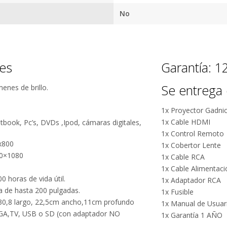
Facebook.
tus envíos.
No
Garantía
oficial y
directa con
nosotros.
nes
Garantía: 
Se entrega 
nes de brillo.
1x Proyector Gadni
1x Cable HDMI
book, Pc’s, DVDs ,Ipod, cámaras digitales,
1x Control Remoto
x800
1x Cobertor Lente
20×1080
1x Cable RCA
1x Cable Alimentaci
0 horas de vida útil.
1x Adaptador RCA
la de hasta 200 pulgadas.
1x Fusible
 30,8 largo, 22,5cm ancho,11cm profundo
1x Manual de Usuar
VGA,TV, USB o SD (con adaptador NO
1x Garantía 1 AÑO