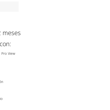
12 meses
con:
c Pro View
ón
io