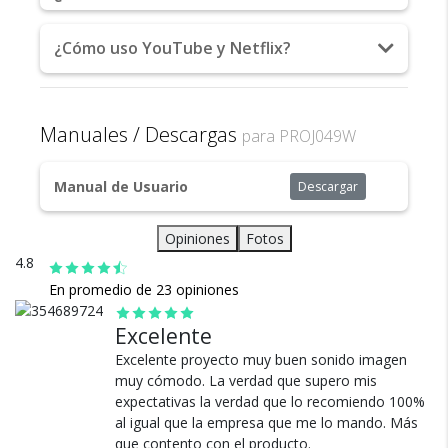
RMVB / MPEG1 / MPEG2 / MPEG-4 / H.264 / XVID /
H.263 / JPEG
Envío
¿Cómo uso YouTube y Netflix?
Audio formatos: AAC / MP2 / MP3 / PCM / FLAC /
Asegurado
WMA
Conexión Bluetooth
Todos nuestros envíos
Contraste : 2000:01
cuentan con seguro total.
Manuales / Descargas
para PROJ049W
Audio: Estéreo.
Peso: 3,5kg
Garantía de 1 Año
Manual de Usuario
Descargar
Opiniones
Fotos
4.8
En promedio de 23 opiniones
Cambios y Devoluciones
Excelente
Te damos 30 días de prueba.
Excelente proyecto muy buen sonido imagen
Si no es lo que esperabas, te devolvemos tu
muy cómodo. La verdad que supero mis
dinero.
expectativas la verdad que lo recomiendo 100%
al igual que la empresa que me lo mando. Más
que contento con el producto.