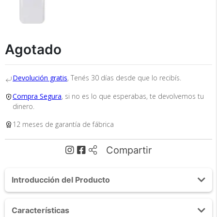
Agotado
×
Medios de Pago
Devolución gratis
, Tenés 30 días desde que lo recibís.
Compra Segura
, si no es lo que esperabas, te devolvemos tu
dinero.
12 meses de garantía de fábrica
Compartir
Recibí el producto que esperabas o
te devolvemos tu dinero.
Introducción del Producto
Acerca de Proyector Gadnic Pro View Gold Edition
Características
5000 Lúmenes Android WiFi Bluetooth
En Bidcom te aseguramos recibir el producto