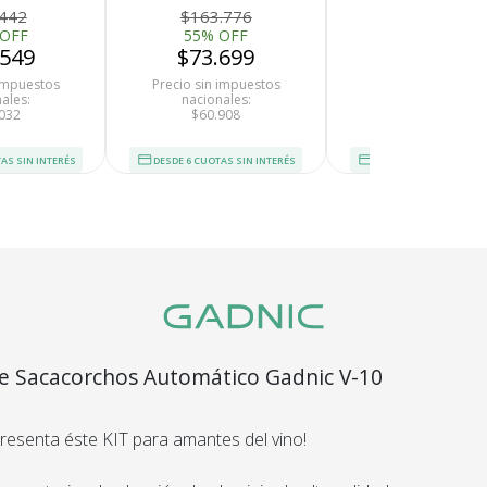
.442
$163.776
$32.776
 OFF
55% OFF
55% OFF
.549
$73.699
$14.749
 impuestos
Precio sin impuestos
Precio sin impues
ales:
nacionales:
nacionales:
032
$60.908
$12.189
AS SIN INTERÉS
DESDE 6 CUOTAS SIN INTERÉS
DESDE 6 CUOTAS SIN I
e Sacacorchos Automático Gadnic V-10
Recibí el p
esenta éste KIT para amantes del vino!
que espera