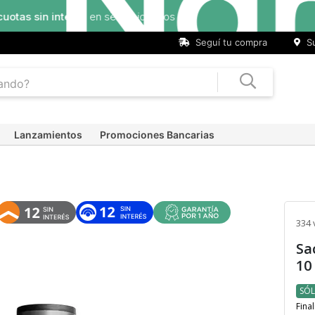
Seguí tu compra
Su
Lanzamientos
Promociones Bancarias
334 
Sa
10
SÓL
Final