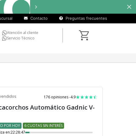
cuotas
Hasta
9 cuotas sin interés
e
sin
cursal
Contacto
Preguntas frecuentes
interés)
Atención al cliente
Servicio Técnico
vendidos
176 opiniones -
4.9
cacorchos Automático Gadnic V-
O POR HOY
6 CUOTAS SIN INTERÉS
iza en:
22:28:46