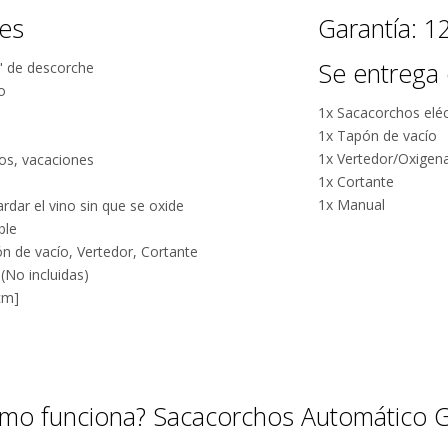
nes
Garantía: 
Se entrega 
6" de descorche
o
1x Sacacorchos eléc
1x Tapón de vacío
1x Vertedor/Oxigen
tos, vacaciones
Por qué estamos tan seguros?
1x Cortante
1x Manual
rdar el vino sin que se oxide
ble
100% de
Más de
ón de vacío, Vertedor, Cortante
calificaciones
15.000
 (No incluidas)
positivas en
comentarios
cm]
MercadoLibre.
positivos en
todos
5 estrellas de
nuestros
5 en Google.
productos.
5 estrellas de
ómo funciona? Sacacorchos Automático G
Seguro de
5 en
cobertura en