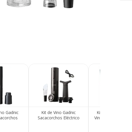
ino Gadnic
Kit de Vino Gadnic
Kit 5 Piezas Abrid
acorchos
Sacacorchos Eléctrico
Vino Gadnic Sacaco
 Vertedor
Decantador Bomba de
Tapa Dosificad
ador
Vacío