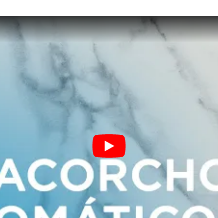
Facebook.
tus envíos.
Garantía
oficial y
directa con
nosotros.