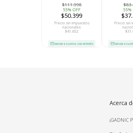
$111.998
$83
55% OFF
55%
$50.399
$37
Precio sin impuestos
Precio sin
nacionales:
nacion
$41.652
$31.
DESDE 6 CUOTAS SIN INTERÉS
DESDE 6 CUOT
Medios de Pago
Acerca d
¡GADNIC Pr