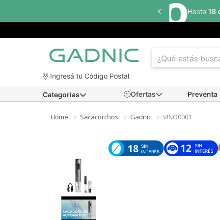
a
18 cuotas sin interés
en seleccionados
Ingresá tu Código Postal
Ofertas
Preventa
Categorías
Home
Sacacorchos
Gadnic
VINO0001