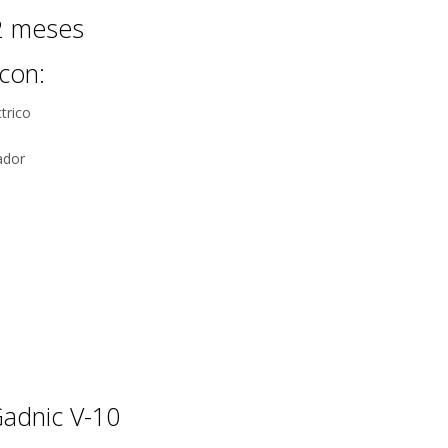
12 meses
con:
trico
ador
adnic V-10