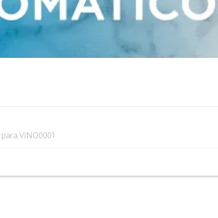
s
para VINO0001