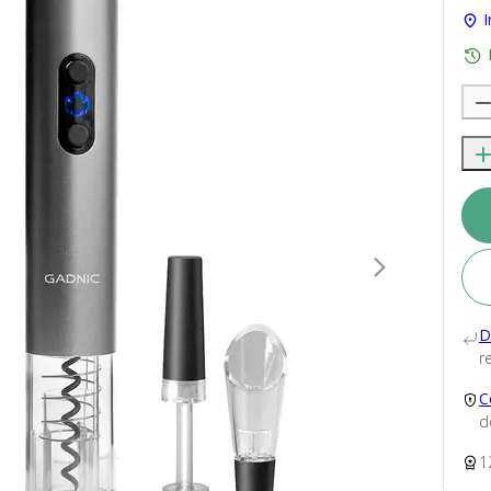
I
D
re
C
d
1