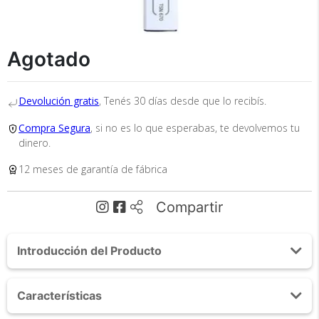
Agotado
Devolución gratis
, Tenés 30 días desde que lo recibís.
Compra Segura
, si no es lo que esperabas, te devolvemos tu
Recibí el producto que esperabas o
dinero.
te devolvemos tu dinero.
12 meses de garantía de fábrica
Compartir
En Bidcom te aseguramos recibir el producto
que esperabas o te devolvemos el 100% de tu
dinero!
Introducción del Producto
Acerca de Scanner Portátil Gadnic TSN-670
Características
1200DPI Recargable Pantalla Color 1,44"