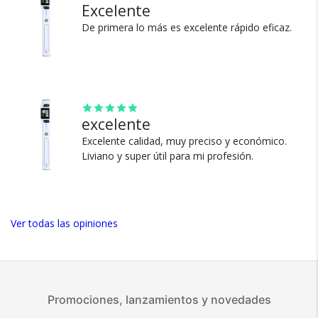
Excelente
De primera lo más es excelente rápido eficaz.
100% de calificaciones
positivas en MercadoLibre.
5 estrellas de 5 en Google.
5 estrellas de 5 en Facebook.
Más de 15.000 comentarios
excelente
positivos en todos nuestros
Excelente calidad, muy preciso y económico.
productos.
Liviano y super útil para mi profesión.
Seguro de cobertura en tus
envíos.
Garantía oficial y directa con
nosotros.
Ver todas las opiniones
Promociones, lanzamientos y novedades