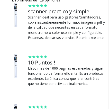
En promedio de 128 opiniones
mas rápido
Software incluído: ABBYY SPR + Scan Direct
scanner practico y simple
Garantía de 2 años
Scanner ideal para uso gestores/tramitadores,
copia instantáneamente formato imagen o pdf y
de la calidad que necesites en cada formato,
monocromo o color uso simple y configurable.
Escaneas, descargas y envías. Bateria excelente
Cambios y Devoluciones
duración, se recarga por usb. Cabe en la
Te damos 30 días de prueba.
cartera/ataché. Sin mas.
Si no es lo que esperabas, te devolvemos tu
Ver más
dinero.
10 Puntos!!!
Llevo mas de 1000 paginas escaneadas y sigue
funcionando de forma eficiente. Es un producto
excelente. La única contra que le encontré es
que no tiene conectividad inalambrica.
¿Por qué estamos tan
seguros?