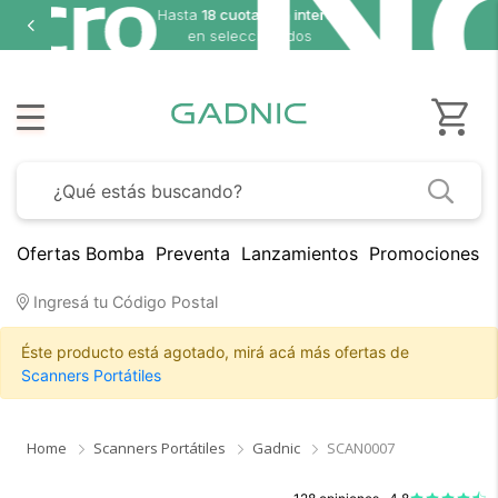
8 cuotas sin interés
seleccionados
Ofertas Bomba
Preventa
Lanzamientos
Promociones B
Ingresá tu Código Postal
Éste producto está agotado, mirá acá más ofertas de
Scanners Portátiles
Home
Scanners Portátiles
Gadnic
SCAN0007