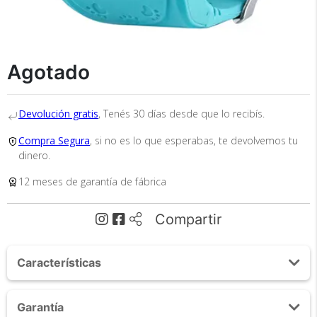
×
Medios de Pago
Agotado
Devolución gratis
, Tenés 30 días desde que lo recibís.
Compra Segura
, si no es lo que esperabas, te devolvemos tu
dinero.
12 meses de garantía de fábrica
Compartir
Recibí el producto que esperabas o
te devolvemos tu dinero.
Características
En Bidcom te aseguramos recibir el producto
GSM
Garantía
que esperabas o te devolvemos el 100% de tu
Tamaño del producto: 31 x 52 x 11.8 mm.