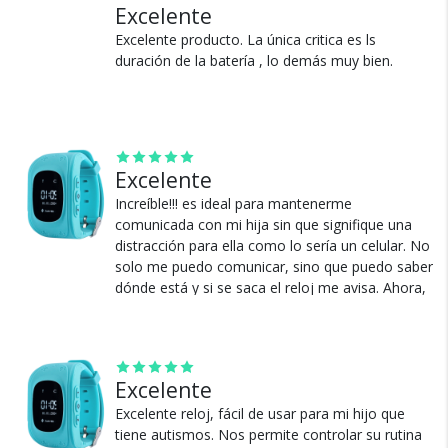
Excelente
Ver más
Excelente producto. La única critica es ls
duración de la batería , lo demás muy bien.
¿Por qué estamos tan
seguros?
100% de calificaciones
Excelente
positivas en MercadoLibre.
Increíble!!! es ideal para mantenerme
5 estrellas de 5 en Google.
comunicada con mi hija sin que signifique una
distracción para ella como lo sería un celular. No
5 estrellas de 5 en Facebook.
solo me puedo comunicar, sino que puedo saber
Más de 15.000 comentarios
dónde está y si se saca el reloj me avisa. Ahora,
positivos en todos nuestros
cuando sale, estoy mucho más confiada porque
productos.
puedo llamarla y ella a mí o enviarnos mensajes.
Superó mis expectativas! en cuanto a lo estético
Seguro de cobertura en tus
es muy lindo y cómodo también, la batería dura
envíos.
Excelente
un montón, todo el día y como mi hija va doble
Garantía oficial y directa con
jornada podemos comunicarnos con facilidad.
Excelente reloj, fácil de usar para mi hijo que
nosotros.
Excelente producto.
tiene autismos. Nos permite controlar su rutina