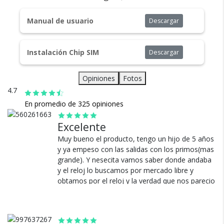
Monitoreo, seguimiento/alarma, podómetro, las
Envío
alertas inteligentes, el seguimiento del movimiento,
Asegurado
Manual de usuario
Descargar
posicionamiento móvil inalámbrico distancia 5 m
Todos nuestros envíos
(incluido)-10 m (incluido)
cuentan con seguro total.
Instalación Chip SIM
Descargar
Opiniones
Fotos
4.7
En promedio de 325 opiniones
Excelente
Cambios y Devoluciones
Muy bueno el producto, tengo un hijo de 5 años
y ya empeso con las salidas con los primos(mas
Te damos 30 días de prueba.
grande). Y nesecita vamos saber donde andaba
Si no es lo que esperabas, te devolvemos tu
y el reloj lo buscamos por mercado libre y
dinero.
obtamos por el reloj y la verdad que nos parecio
una buena compra la ubicacion que marca es
real. Mi hijo sabe que nos puede llamar en todo
momento si nos necesita. La verdad estamos
muy contentos con el reloj!!!.