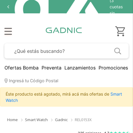
(3
Hasta
9 cuotas si
cuotas
en seleccion
sin
interés)
Ofertas Bomba
Preventa
Lanzamientos
Promociones B
Ingresá tu Código Postal
Éste producto está agotado, mirá acá más ofertas de
Smart
Watch
Home
Smart Watch
Gadnic
REL0153X