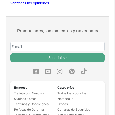
Ver todas las opiniones
Más de 15.000 comentarios
positivos en todos nuestros
productos.
Seguro de cobertura en tus
envíos.
Promociones, lanzamientos y novedades
Garantía oficial y directa con
nosotros.
Suscribirse
Empresa
Categorías
Trabajá con Nosotros
Todos los productos
Quiénes Somos
Notebooks
Términos y Condiciones
Drones
Políticas de Garantía
Cámaras de Seguridad
Términos y Promociones
Aspiradoras Robot