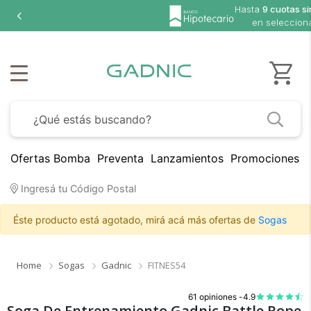
Hasta
9 cuotas si
en seleccion
Ofertas Bomba
Preventa
Lanzamientos
Promociones B
Ingresá tu Código Postal
Éste producto está agotado, mirá acá más ofertas de
Sogas
Home
Sogas
Gadnic
FITNES54
61 opiniones -
4.9
Soga De Entrenamiento Gadnic Battle Rope