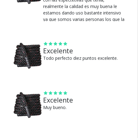
Cambios y Devoluciones
realmente la calidad es muy buena le
estamos dando uso bastante intensivo
Te damos 30 días de prueba.
ya que somos varias personas los que la
Si no es lo que esperabas, te devolvemos tu
usamos y se mantiene inalterable en
dinero.
toda su extensión.
Ver más
Excelente
Todo perfecto diez puntos excelente.
¿Por qué estamos tan
seguros?
Excelente
Muy bueno.
100% de calificaciones
positivas en MercadoLibre.
5 estrellas de 5 en Google.
5 estrellas de 5 en Facebook.