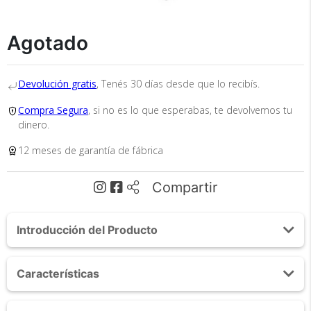
Recibí el producto que esperabas o
Agotado
te devolvemos tu dinero.
Devolución gratis
, Tenés 30 días desde que lo recibís.
En Bidcom te aseguramos recibir el producto
Compra Segura
, si no es lo que esperabas, te devolvemos tu
que esperabas o te devolvemos el 100% de tu
dinero.
dinero!
12 meses de garantía de fábrica
Compartir
Introducción del Producto
Acerca de Soga De Entrenamiento Gadnic Battle
Tu compra segura
Características
Rope 38mm x 15 Mts
Cumplimos con los más altos estándares de
Cuerda de Crossfit o Entrenamiento Funcional para uso como
Battle Rope
seguridad. Nos avalan 14 años de