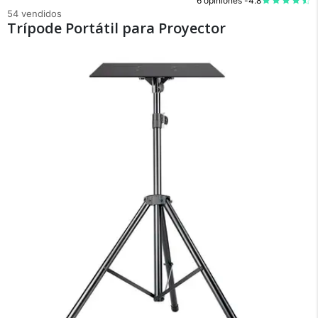
6 opiniones -
4.8
54 vendidos
Trípode Portátil para Proyector
×
Medios de Pago