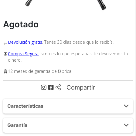
Recibí el producto que esperabas o
te devolvemos tu dinero.
Agotado
Devolución gratis
, Tenés 30 días desde que lo recibís.
En Bidcom te aseguramos recibir el producto
que esperabas o te devolvemos el 100% de tu
Compra Segura
, si no es lo que esperabas, te devolvemos tu
dinero!
dinero.
12 meses de garantía de fábrica
Compartir
Características
Tu compra segura
Apto para todo tipo de proyector
Garantía
Cumplimos con los más altos estándares de
Altura máxima: 2mts
seguridad. Nos avalan 14 años de
Altura mínima 1.13mts