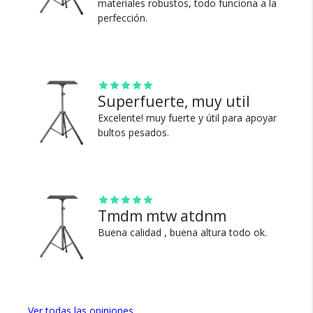
Cambios y Devoluciones
materiales robustos, todo funciona a la
perfección.
Te damos 30 días de prueba.
Si no es lo que esperabas, te devolvemos tu
dinero.
Superfuerte, muy util
Excelente! muy fuerte y útil para apoyar
bultos pesados.
¿Por qué estamos tan
seguros?
Tmdm mtw atdnm
Buena calidad , buena altura todo ok.
100% de calificaciones
positivas en MercadoLibre.
5 estrellas de 5 en Google.
5 estrellas de 5 en Facebook.
Ver todas las opiniones