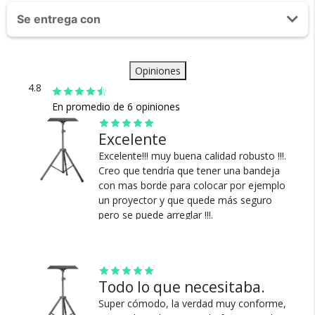
1 AÑO
trayectoria.
Peso Máximo Soportado: 30 kg
Se entrega con
Material resistente
Alta estabilidad
Trípode para proyector
Retráctil
Base soporte
Opiniones
Peso: 6 kg
Kit de instalación
4.8
Medidas: 98 x 38 x 32
En promedio de 6 opiniones
Excelente
Envío
Asegurado
Excelente!!! muy buena calidad robusto !!!.
Creo que tendría que tener una bandeja
Todos nuestros envíos
con mas borde para colocar por ejemplo
cuentan con seguro total.
un proyector y que quede más seguro
pero se puede arreglar !!!.
Todo lo que necesitaba.
Super cómodo, la verdad muy conforme,