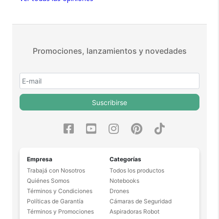
Más de 15.000 comentarios
positivos en todos nuestros
productos.
Seguro de cobertura en tus
Promociones, lanzamientos y novedades
envíos.
Garantía oficial y directa con
nosotros.
Suscribirse
Empresa
Categorías
Trabajá con Nosotros
Todos los productos
Quiénes Somos
Notebooks
Términos y Condiciones
Drones
Políticas de Garantía
Cámaras de Seguridad
Términos y Promociones
Aspiradoras Robot