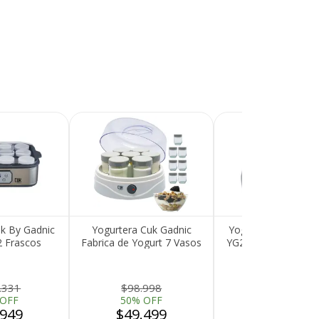
k By Gadnic
Yogurtera Cuk Gadnic
Yogurtera Cuk By G
2 Frascos
Fabrica de Yogurt 7 Vasos
YG20 6 Frascos 20
lay Control
200ml
1
a y Tiempo
.331
$98.998
$105.271
 OFF
50% OFF
45% OFF
.949
$49.499
$57.899