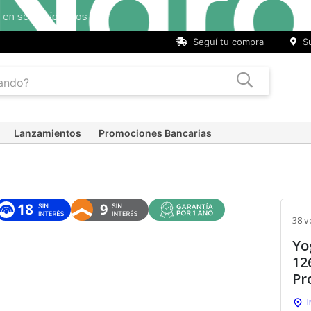
Seguí tu compra
Su
Lanzamientos
Promociones Bancarias
38 v
Yo
12
Pr
I