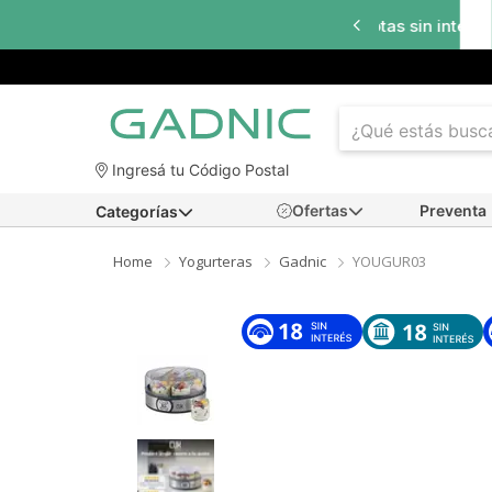
a
18 cuotas sin interés
en seleccionados
Ingresá tu Código Postal
Ofertas
Preventa
Categorías
Home
Yogurteras
Gadnic
YOUGUR03