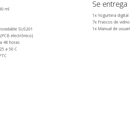
0 W de potencia, ofrece bajo consumo energético. Su cuerpo 
Se entrega 
y materiales durables aseguran estabilidad y fácil limpieza.
positivas en
comentarios
80 ml
MercadoLibre.
positivos en
1x Yogurtera digital
todos
7x Frascos de vidri
5 estrellas de
nuestros
1x Manual de usuar
inoxidable SUS201
5 en Google.
productos.
l (PCB electrónico)
5 estrellas de
a 48 horas
Seguro de
5 en
25 a 50 C
cobertura en
Facebook.
 PTC
tus envíos.
Garantía
oficial y
directa con
nosotros.