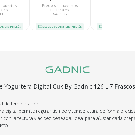
 impuestos
Precio sin impuestos
Precio sin impues
ales:
nacionales:
nacionales:
115
$40.908
$47.850
AS SIN INTERÉS
DESDE 6 CUOTAS SIN INTERÉS
DESDE 6 CUOTAS SIN I
Recibí el p
que espera
devolvemo
dinero.
En Bidcom te aseguramo
e Yogurtera Digital Cuk By Gadnic 126 L 7 Frascos
producto que esperaba
rogramable
el 100% de tu dinero!
al de fermentación:
ra digital permite regular tiempo y temperatura de forma precis
r con la textura y acidez deseada. Ideal para ajustar cada pre
usto.