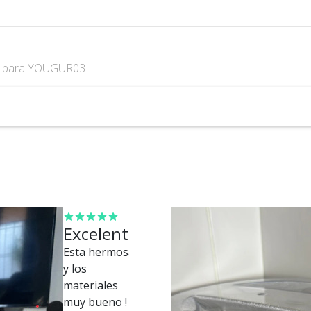
s
para YOUGUR03
Excelente
Esta hermosa
y los
materiales
muy bueno !