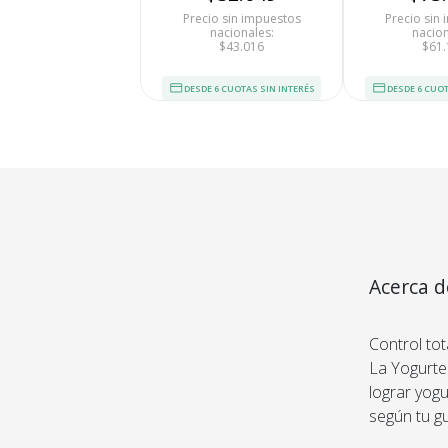
Medios de Pago
Precio sin impuestos
Precio sin
nacionales:
nacion
$43.016
$61.
DESDE 6 CUOTAS SIN INTERÉS
DESDE 6 CUOT
Acerca d
Panel P
Control tot
La Yogurte
lograr yogu
según tu g