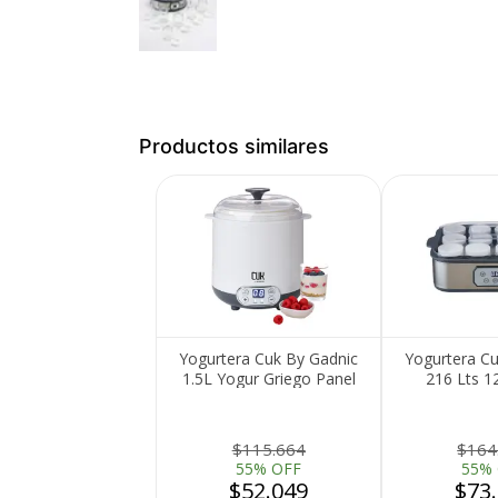
Productos similares
Yogurtera Cuk By Gadnic
Yogurtera Cu
1.5L Yogur Griego Panel
216 Lts 1
Digital
x180ml Disp
Temperatur
$115.664
$164
55% OFF
55%
$52.049
$73