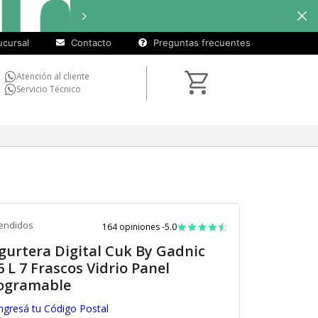
cuotas
Hasta
9 cuotas sin interés
e
sin
cursal
Contacto
Preguntas frecuentes
interés)
Atención al cliente
Servicio Técnico
endidos
164 opiniones -
5.0
gurtera Digital Cuk By Gadnic
6 L 7 Frascos Vidrio Panel
ogramable
ngresá tu Código Postal