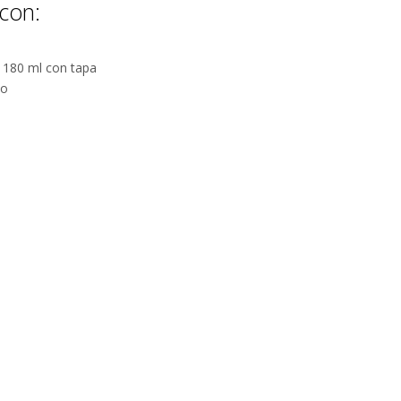
de acero
con:
o 180 ml con tapa
io