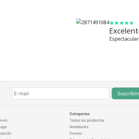
los frascos
muy lindos de
vidrio,
grandecitos.
Excelent
Todavía no lo
Espectacular
puse a
prueba pero
le tengo
mucha fe!.
Suscribir
Categorías
nvío
Todos los productos
Pago
Notebooks
ración
Drones