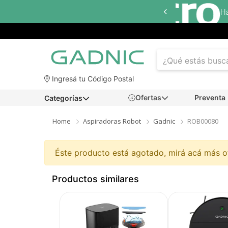
ta
18 cuotas sin interés
en seleccionados
Ingresá tu Código Postal
Ofertas
Preventa
Categorías
Home
Aspiradoras Robot
Gadnic
ROB00080
Éste producto está agotado, mirá acá más 
Productos similares