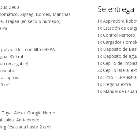
Se entrega 
 Duo Z900
utomático, Zigzag, Bordes, Manchas
1x Aspiradora Robo
rre, Trapea (en seco o húmedo)
1x Estación de carg
0 Pa
1x Control Remoto (p
1x Cargador Homo
1x Deposito de Bas
polvo: 0.6 L con filtro HEPA
1x Deposito de agua
agua: 350 ml
1x Cepillo de limpie
ion recargable)
2x Cepillo lateral ex
 minutos
1x Filtro HEPA extra
ras aprox.
1x Fregona extra
00 m²
1x Manual de usuari
pp Tuya, Alexa, Google Home
nticaída, Anti-enredo
bing (escalada hasta 2 cm)