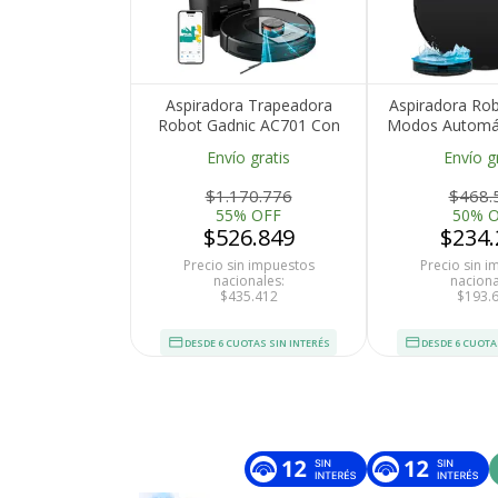
Aspiradora Trapeadora
Aspiradora Rob
Robot Gadnic AC701 Con
Modos Automát
Base Carga
Remoto App M
Envío gratis
Envío g
Mapeo Inteligente
de Agua 150 
Lavable Pro
$1.170.776
$468.
Auto-Re
55% OFF
50% 
$526.849
$234.
Precio sin impuestos
Precio sin 
nacionales:
naciona
$435.412
$193.
DESDE 6 CUOTAS SIN INTERÉS
DESDE 6 CUOTA