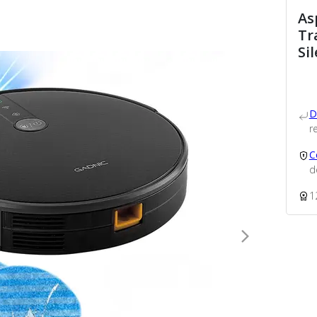
As
Tr
Si
D
re
C
d
1