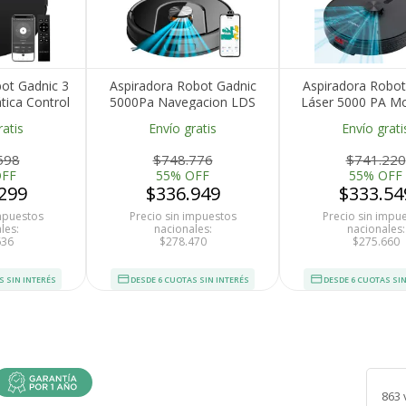
ot Gadnic 3
Aspiradora Robot Gadnic
Aspiradora Robot
ica Control
5000Pa Navegacion LDS
Láser 5000 PA M
opa Tanque
Laser 3D Trapeado App
Inteligente Des
ratis
Envío gratis
Envío grati
ml Filtro
Tuya Autonomia 200 Min
Automática Bater
gramación
mAh 120 Min d
598
$748.776
$741.220
carga
OFF
55% OFF
55% OFF
299
$336.949
$333.54
impuestos
Precio sin impuestos
Precio sin impu
les:
nacionales:
nacionales:
636
$278.470
$275.660
S SIN INTERÉS
DESDE 6 CUOTAS SIN INTERÉS
DESDE 6 CUOTAS SIN
863 