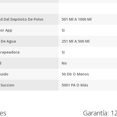
impieza o activar el robot por voz. Su autonomía de 100 minuto
Facebook.
tus envíos.
ga inteligente garantizan un rendimiento constante y sin interr
todo tipo de superficies: madera, losa, azulejos o alfombra.
Garantía
d Del Depósito De Polvo
501 Ml A 1000 Ml
oficial y
directa con
Por App
Si
nosotros.
 De Agua
251 Ml A 500 Ml
trapeadora
Si
d
No
ruido
50 Db O Menos
 Succion
5001 PA O Más
nes
Garantía: 