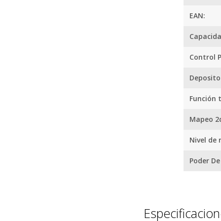
modos de l
de auto-car
EAN:
Ideal para 
Capacida
Control 
Deposito
Función 
Mapeo 2
Nivel de 
Poder De
Especificacio