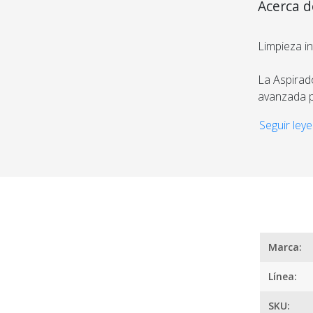
Acerca 
200m2 A
Limpieza in
La Aspirad
avanzada p
200 m² det
¿
Seguir leye
Tecnología 
Con un mot
polvo, pel
realizar tr
HEPA asegu
Marca:
Control to
Línea:
Compatible
SKU: