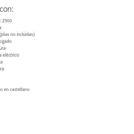
con:
t Z900
a
ilas no incluidas)
logado
ura
 eléctrico
za
tra
o en castellano