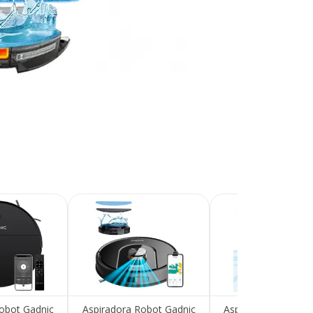
Recibí el p
que espera
obot Gadnic
Aspiradora Robot Gadnic
Aspiradora Robot G