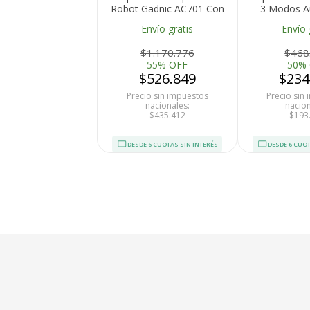
Robot Gadnic AC701 Con
3 Modos A
Base Carga
Control R
Envío gratis
Envío 
Mapeo Inteligente
Mopa Tanq
150 ml Filt
$1.170.776
$468
Programac
55% OFF
50%
Reca
$526.849
$234
Precio sin impuestos
Precio sin
nacionales:
nacion
$435.412
$193
DESDE 6 CUOTAS SIN INTERÉS
DESDE 6 CUOT
Tu compra 
Cumplimos con los 
estándares de se
Nos avalan 14 a
trayectoria