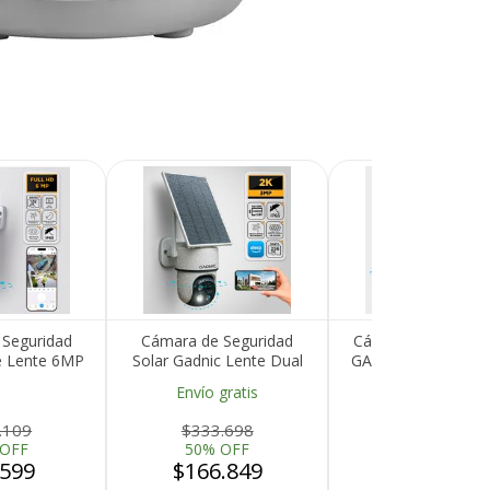
Seguridad
Cámara de Seguridad
Cámara de Segurid
e Lente 6MP
Solar Gadnic Lente Dual
GADNIC Visión Noc
nte Al Agua
IP65 Full HD Visión
HD Control por 
Envío gratis
Nocturna
Recibí el p
.109
$333.698
$108.776
que espera
 OFF
50% OFF
55% OFF
.599
$166.849
$48.949