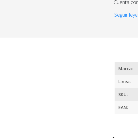
Cuenta con
condicione
Seguir leye
te facilita
algo, la cá
email.
¿
Marca:
Línea:
SKU:
EAN: