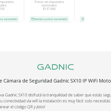
devolvemo
 impuestos
Precio sin impuestos
Precio sin impues
ales:
nacionales:
nacionales:
dinero.
735
$137.892
$40.454
En Bidcom te aseguramo
AS SIN INTERÉS
DESDE 6 CUOTAS SIN INTERÉS
DESDE 6 CUOTAS SIN I
producto que esperaba
el 100% de tu dinero!
segura
Envío
C
e Cámara de Seguridad Gadnic SX10 IP WiFi Moto
Asegurado
Dev
o HD Visión Nocturna
más altos
Todos nuestros envíos
Te damos
guridad.
va Gadnic SX10 disfrutá la tranquilidad de saber que estás segu
cuentan con seguro total.
Si no es 
ños de
u conectividad vía wifi la instalación es muy fácil: solo necesitá
devol
.
anear el código QR y ¡listo!