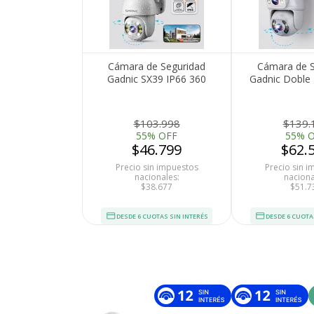
Cámara de Seguridad
Cámara de S
Gadnic SX39 IP66 360
Gadnic Doble
Visión Nocturna Full HD
FHD Resisten
Motorizada Detección de
Movimiento
$103.998
$139.
55% OFF
55% 
$46.799
$62.
Precio sin impuestos
Precio sin 
nacionales:
naciona
$38.677
$51.7
DESDE 6 CUOTAS SIN INTERÉS
DESDE 6 CUOTA