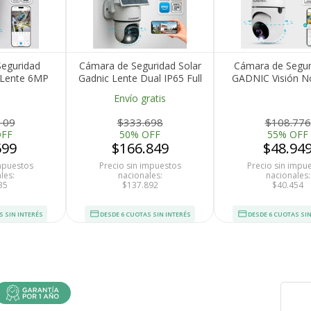
eguridad
Cámara de Seguridad Solar
Cámara de Segur
 Lente 6MP
Gadnic Lente Dual IP65 Full
GADNIC Visión N
te Al Agua
HD Visión Nocturna
HD Control po
Envío gratis
109
$333.698
$108.776
OFF
50% OFF
55% OFF
599
$166.849
$48.94
impuestos
Precio sin impuestos
Precio sin impu
les:
nacionales:
nacionales:
35
$137.892
$40.454
S SIN INTERÉS
DESDE 6 CUOTAS SIN INTERÉS
DESDE 6 CUOTAS SIN