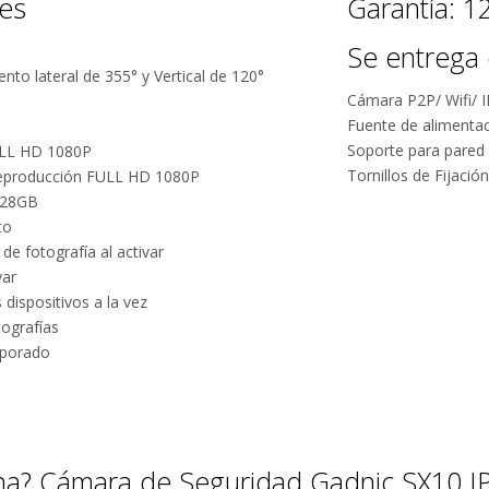
nes
Garantía: 
Facebook.
tus envíos.
Se entrega 
Garantía
o lateral de 355° y Vertical de 120°
oficial y
Cámara P2P/ Wifi/ 
directa con
Fuente de alimenta
nosotros.
Soporte para pared
ULL HD 1080P
Tornillos de Fijació
reproducción FULL HD 1080P
128GB
to
 de fotografía al activar
var
 dispositivos a la vez
tografías
rporado
na? Cámara de Seguridad Gadnic SX10 IP