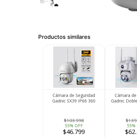
Productos similares
Medios de Pago
Cámara de Seguridad
Cámara de 
Gadnic SX39 IP66 360
Gadnic Dobl
Visión Nocturna Full HD
FHD Resiste
Motorizada Detección de
Movimiento
$103.998
$139
55% OFF
55%
$46.799
$62