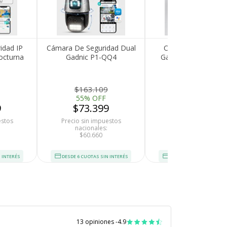
idad IP
Cámara De Seguridad Dual
Cámara de Segurid
octurna
Gadnic P1-QQ4
Gadnic P245F22 D
r App
Seguimiento Sirena
3MP IP66 Wifi Visi
Resolución HD Visión
Nocturna
Nocturna App Móvil
$163.109
$92.698
55% OFF
50% OFF
9
$73.399
$46.349
estos
Precio sin impuestos
Precio sin impuesto
nacionales:
nacionales:
$60.660
$38.305
 INTERÉS
DESDE 6 CUOTAS SIN INTERÉS
DESDE 6 CUOTAS SIN INT
13 opiniones -
4.9