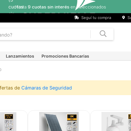
Hasta
9 cuotas sin interés
en seleccionados
Seguí tu compra
Su
Lanzamientos
Promociones Bancarias
0
ofertas de
Cámaras de Seguridad