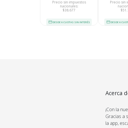
Precio sin impuestos
Precio sin
nacionales:
nacion
$38.677
$51.
DESDE 6 CUOTAS SIN INTERÉS
DESDE 6 CUOT
Tu compra 
Acerca d
con Audi
Cumplimos con los 
estándares de se
¡Con la nue
Nos avalan 14 a
Gracias a s
trayectoria
la app, esc