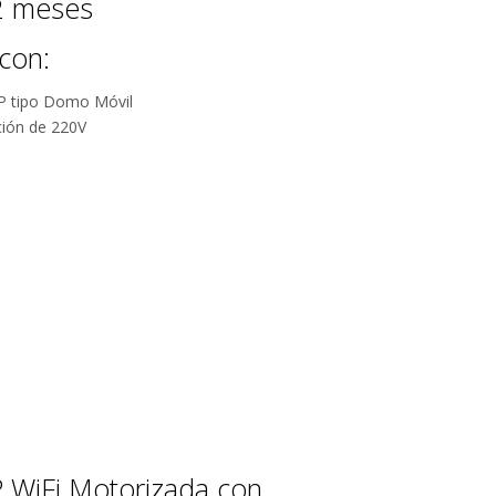
12 meses
con:
IP tipo Domo Móvil
ción de 220V
n
 WiFi Motorizada con