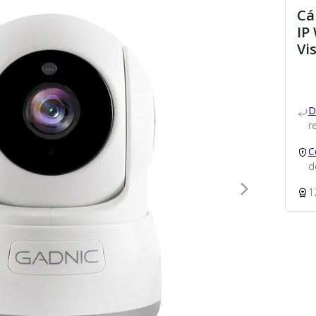
Cá
IP
Vi
D
re
C
d
1