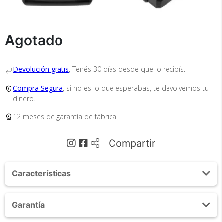
×
Medios de Pago
Agotado
Devolución gratis
, Tenés 30 días desde que lo recibís.
Compra Segura
, si no es lo que esperabas, te devolvemos tu
dinero.
12 meses de garantía de fábrica
Recibí el producto que esperabas o
te devolvemos tu dinero.
Compartir
En Bidcom te aseguramos recibir el producto
Características
que esperabas o te devolvemos el 100% de tu
dinero!
Doble banda/Dual Standby 136-174mHz / 400-480
Garantía
mHz 8 Watts
Rango de Comunicación (entre dos Handys) 5 a 12