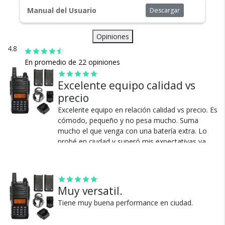
cuentan con seguro total.
Manual del Usuario
Descargar
Opiniones
4.8
En promedio de 22 opiniones
Excelente equipo calidad vs
precio
Cambios y Devoluciones
Excelente equipo en relación calidad vs precio. Es
Te damos 30 días de prueba.
cómodo, pequeño y no pesa mucho. Suma
Si no es lo que esperabas, te devolvemos tu
mucho el que venga con una batería extra. Lo
dinero.
probé en ciudad y superó mis expectativas ya
que logré transmitir y recibir a bastante más
distancia de la esperada. El menú es de fácil
manejo. Producto recomendable.
Muy versatil.
Ver más
Tiene muy buena performance en ciudad.
¿Por qué estamos tan