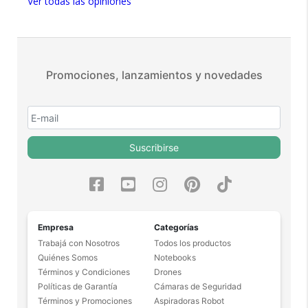
Ver todas las opiniones
Más de 15.000 comentarios
positivos en todos nuestros
productos.
Seguro de cobertura en tus
envíos.
Promociones, lanzamientos y novedades
Garantía oficial y directa con
nosotros.
Suscribirse
Empresa
Categorías
Trabajá con Nosotros
Todos los productos
Quiénes Somos
Notebooks
Términos y Condiciones
Drones
Políticas de Garantía
Cámaras de Seguridad
Términos y Promociones
Aspiradoras Robot