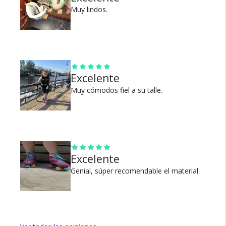
Cambios y Devoluciones
Muy lindos.
Te damos 30 días de prueba.
Si no es lo que esperabas, te devolvemos tu
dinero.
Excelente
Muy cómodos fiel a su talle.
¿Por qué estamos tan
seguros?
Excelente
Genial, súper recomendable el material.
100% de calificaciones
positivas en MercadoLibre.
5 estrellas de 5 en Google.
5 estrellas de 5 en Facebook.