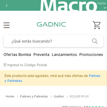
Hasta
1
en 
Ofertas Bomba
Preventa
Lanzamientos
Promociones B
Ingresá tu Código Postal
Éste producto está agotado, mirá acá más ofertas de
Patines
y Patinetas
Home
Patines y Patinetas
Gadnic
ROLLER1R-XX