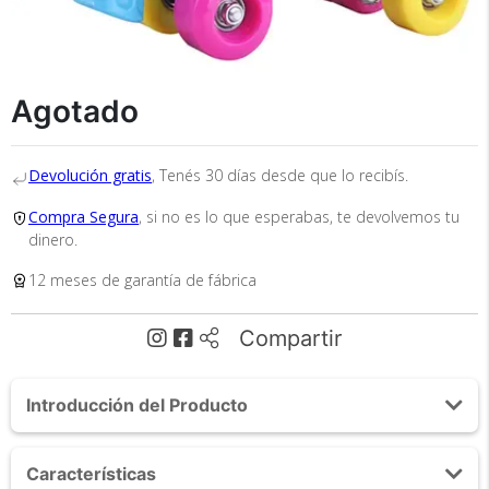
Recibí el producto que esperabas o
te devolvemos tu dinero.
Agotado
En Bidcom te aseguramos recibir el producto
Devolución gratis
, Tenés 30 días desde que lo recibís.
que esperabas o te devolvemos el 100% de tu
dinero!
Compra Segura
, si no es lo que esperabas, te devolvemos tu
dinero.
12 meses de garantía de fábrica
Compartir
Introducción del Producto
Tu compra segura
Acerca de Patines Gadnic Simil Soy Luna Para Niñas
Cumplimos con los más altos estándares de
Características
4 Ruedas Frenos PU Transportables
seguridad. Nos avalan 14 años de