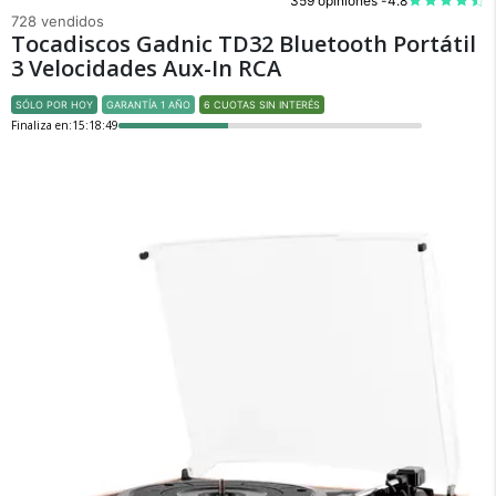
359 opiniones -
4.8
728 vendidos
Tocadiscos Gadnic TD32 Bluetooth Portátil
3 Velocidades Aux-In RCA
SÓLO POR HOY
GARANTÍA 1 AÑO
6 CUOTAS SIN INTERÉS
Finaliza en:
15:18:48
×
Medios de Pago