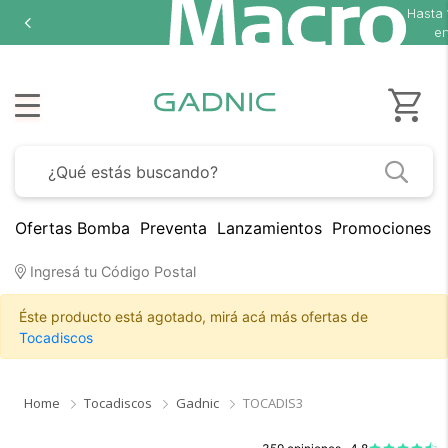
Hasta
18 cu
en sel
Ofertas Bomba
Preventa
Lanzamientos
Promociones B
Ingresá tu Código Postal
Éste producto está agotado, mirá acá más ofertas de
Tocadiscos
Home
Tocadiscos
Gadnic
TOCADIS3