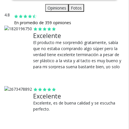
- Salida RCA.
Práctico y atractivo.
Opiniones
Fotos
- Entrada AUX.
4.8
- Diseño vintage.
Incluye todo lo necesario
En promedio de 359 opiniones
Puás extra, cargador, cable AUX y manual. Listo para usar
desde el primer momento.
Excelente
El producto me sorprendió gratamente, sabía
que no estaba comprando algo súper pero la
Cambios y Devoluciones
verdad tiene excelente terminación a pesar de
Te damos 30 días de prueba.
ser plástico a la vista y al tacto es muy bueno y
para mi sorpresa suena bastante bien, yo solo
Si no es lo que esperabas, te devolvemos tu
buscaba sacar los viejos discos y escuchar.
dinero.
Cumple a la perfección.
Ver más
Excelente
Excelente, es de buena calidad y se escucha
perfecto.
¿Por qué estamos tan
seguros?